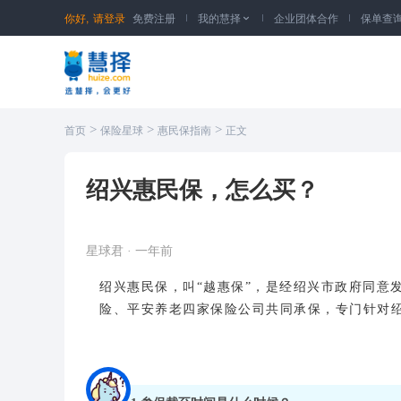
你好,
请登录
免费注册
我的慧择
企业团体合作
保单查

>
>
>
首页
保险星球
惠民保指南
正文
绍兴惠民保，怎么买？
星球君
·
一年前
绍兴惠民保，叫“越惠保”，是经绍兴市政府同意
险、平安养老四家保险公司共同承保，专门针对