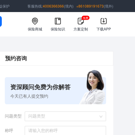
益保护
客服热线:
4006366366
(境内)
+861089191673
(境外)
免费
保险商城
保险知识
方案定制
下载APP
预约咨询
资深顾问免费为你解答
今天已有
人提交预约
问题类型
问题类型
称呼