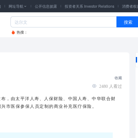
询
网址导航
公开信息披露
投资者关系 Investor Relations
消费者权

搜索
热搜：
收藏
2480
人看过
发布，由太平洋人寿、人保财险、中国人寿、中华联合财
绍兴市医保参保人员定制的商业补充医疗保险。