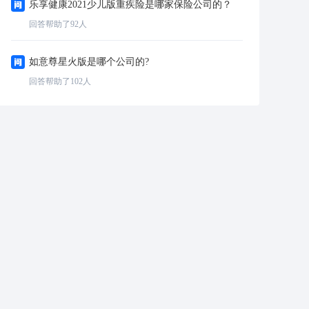
乐享健康2021少儿版重疾险是哪家保险公司的？
回答帮助了
92
人
如意尊星火版是哪个公司的?
回答帮助了
102
人