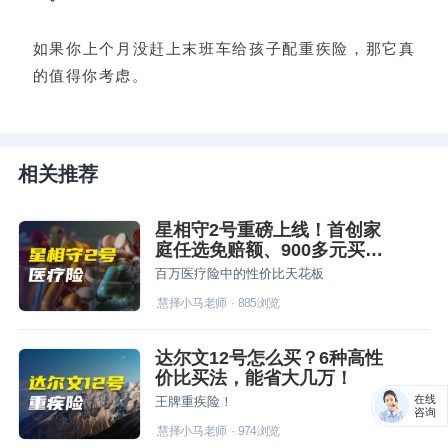
如果你上个月没赶上末班车给孩子配重疾险，那它真
的值得你考虑。
相关推荐
星相守2号重磅上线！首创家
庭任选免赔额、900多元买中
高端！
百万医疗险中的性价比天花板
慧择小马老师
·
885
浏览
达尔文12号怎么买？6种高性
价比买法，能省大几万！
在线
王牌重疾险！
咨询
慧择小马老师
·
974
浏览