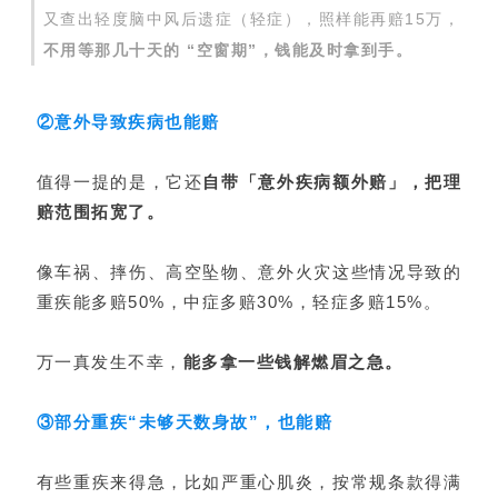
又查出轻度脑中风后遗症（轻症），照样能再赔15万，
不用等那几十天的 “空窗期”，钱能及时拿到手。
②意外导致疾病也能赔
值得一提的是，它还
自带「意外疾病额外赔」，把理
赔范围拓宽了。
像车祸、摔伤、高空坠物、意外火灾这些情况导致的
重疾能多赔50%，中症多赔30%，轻症多赔15%。
万一真发生不幸，
能多拿一些钱解燃眉之急。
③部分重疾“未够天数身故”，也能赔
有些重疾来得急，比如严重心肌炎，按常规条款得满