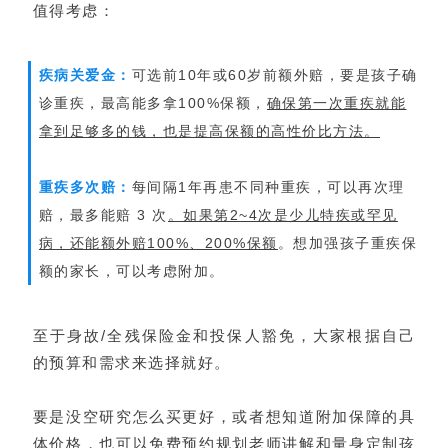
值得考虑：
疾病关爱金：
可选前10年或60岁前额外赔，要是孩子确
诊重疾，最高能多拿100%保额，
确保第一次重疾就能
拿到足够多的钱，也是提高保额的高性价比方法。
重疾多次赔：
每间隔1年再患不同种重疾，可以再次理
赔，最多能赔 3 次
。如果第2~4次是少儿特疾或罕见
病，还能额外赔100%、200%保额
。想加强孩子重疾保
额的家长，可以考虑附加。
至于身故/全残保险金和投保人豁免，大家根据自己
的预算和需求来选择就好。
要是没空研究怎么买更好，或者想知道附加保障的具
体价格，
也可以
免费预约规划老师讲解和量身定制孩