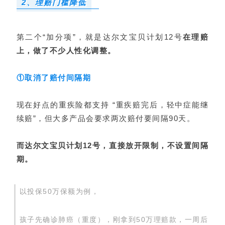
2、理赔门槛降低
第二个“加分项”，就
是
达尔文宝贝计划12号
在理赔
上，做了不少人性化调整。
①取消了赔付间隔期
现在好点的重疾险都支持 “重疾赔完后，轻中症能继
续赔”，但大多产品会要求两次赔付要间隔90天。
而达尔文宝贝计划12号，直接放开限制，不设置间隔
期。
以投保50万保额为例，
孩子先确诊肺癌（重度），刚拿到50万理赔款，一周后