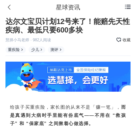
星球资讯

达尔文宝贝计划12号来了！能赔先天性
疾病、最低只要600多块
慧择小马老师
·
982
人阅读
收藏
重疾险
少儿
测评
给孩子买重疾险，家长图的从来不是「赚一笔」，
而
是真遇到大病时手里能有份底气——不用在 “救孩
子” 和 “保家底” 之间揪着心做选择。