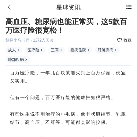
星球资讯

高血压、糖尿病也能正常买，这5款百
万医疗险很宽松！
慧择小马老师
·
1272
人阅读
收藏
成人
医疗险
三高
看病住院
肝脏疾病
肺部疾病
百万
医疗险
，一年几百块就能买到上百万保额，便宜
又实用。
但有一个问题，
百万医疗
险的健康告知很严格。
有些医生说不用治疗的小毛病，像甲状腺结节、乳腺
结节、高血压、乙肝等，可能都会影响投保。