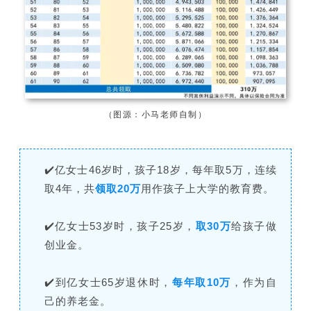
（图源：小马老师自制）
✔️亿女士46岁时，孩子18岁，每年取5万，连续
取4年，共
领取
20万
用作孩子上大学的教育费。
✔️亿女士53岁时，孩子25岁，
取30万
给孩子做
创业金。
✔️到亿女士65岁退休时，
每年取10万
，作为自
己的养老金。