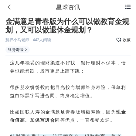
星球资讯

金满意足青春版为什么可以做教育金规
划，又可以做退休金规划？
慧择小马老师
·
442
人阅读
收藏
终身寿险
这几年稳妥的理财渠道不好找，银行理财不保本，债
券也能暴跌，股市更是上蹿下跳；
很多朋友纷纷投向把目光投向增额终身寿险，保单利
益白纸黑字写进合同、终身稳定增值。
比如
国联人寿
的
金满意足
青春版
增额寿险，因为
现金
价值高、加保写进合同
等优点，一直很受欢迎。