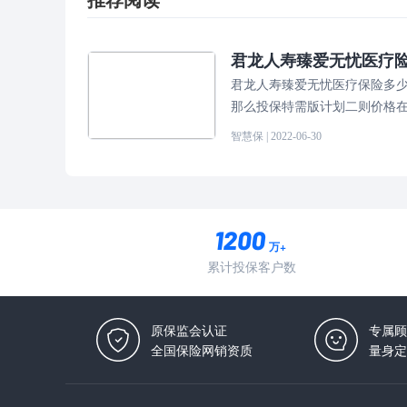
推荐阅读
君龙人寿臻爱无忧医疗险
君龙人寿臻爱无忧医疗保险多少
那么投保特需版计划二则价格
智慧保
| 2022-06-30
万+
累计投保客户数
原保监会认证
专属顾
全国保险网销资质
量身定