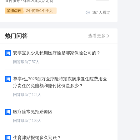
直付服务 · 保障方案灵活定制
2
个优势/
1
个不足
167
人看过
热门问答
查看更多
安享宝贝少儿长期医疗险是哪家保险公司的？
回答帮助了
57
人
尊享e生2026百万医疗险特定疾病康复住院费用医
疗责任的免赔额和赔付比例是多少？
回答帮助了
124
人
医疗险常见拒赔原因
回答帮助了
109
人
生育津贴报销多久到账？