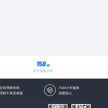
家
合作保险公司
全程理赔协助
7x24小时服务
理赔不再是难题
温暖贴心