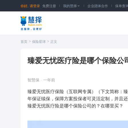
你好,
请登录
免费注册
我的慧择
企业团体合作
保单查

>
>
首页
保险星球
正文
臻爱无忧医疗险是哪个保险公司
智慧保
·
一年前
臻
爱无忧
医疗保险（互联网专属）（下文简称：臻
年保证续保，保障方案投保者可灵活定制，并且还
臻爱无忧医疗险是哪个保险公司的？在哪里买？