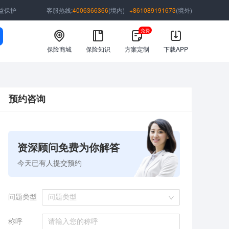
益保护
客服热线:
4006366366
(境内)
+861089191673
(境外)
免费
保险商城
保险知识
方案定制
下载APP
预约咨询
资深顾问免费为你解答
今天已有
人提交预约
问题类型
问题类型
称呼