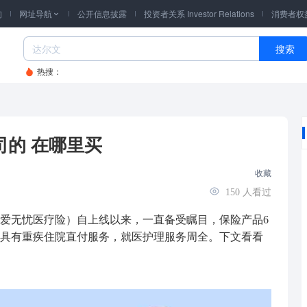
询
网址导航
公开信息披露
投资者关系 Investor Relations
消费者权

搜索
热搜：
的 在哪里买
收藏
150
人看过
爱无忧医疗险）自上线以来，一直备受瞩目，
保险产品
6
具有重疾住院直付服务，就医护理服务周全。下文看看