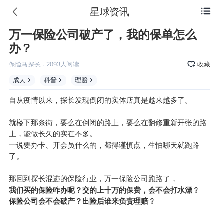
星球资讯

万一保险公司破产了，我的保单怎么
办？
保险马探长
·
2093
人阅读
收藏
成人
科普
理赔
自从疫情以来，探长发现倒闭的实体店真是越来越多了。
就楼下那条街，要么在倒闭的路上，要么在翻修重新开张的路
上，能做长久的实在不多。
一说要办卡、开会员什么的，都得谨慎点，生怕哪天就跑路
了。
那回到探长混迹的保险行业，
万一
保险公司跑路了，
我们买的保险咋办呢？交的上十万的保费，会不会打水漂？
保险公司会不会破产？出险后谁来负责理赔？