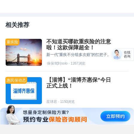
相关推荐
不知道买哪款重疾险的注意
重疾险
啦！这款保障超全！
在线
新一代“重疾不分组多次赔”的扛把子。
咨询
保保驾到solo
·
1267
浏览
【淄博】“淄博齐惠保”今日
惠民保动态
正式上线！
星球君
·
1150
浏览
支付宝上买保险，和直接去
小白必看
保险公司买保险有什么区
别？
来看看。