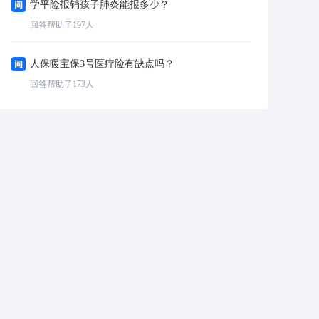
学平险报销孩子肺炎能报多少？
回答帮助了
197
人
人保暖宝保3号医疗险有缺点吗？
回答帮助了
173
人