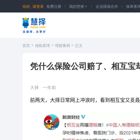
你好,
请登录
免费注册
我的慧择
企业团体合作
保单查

>
>
>
首页
保险星球
理赔案例
正文
凭什么保险公司赔了、相互宝
大择
·
一年前
前两天，大择日常网上冲浪时，看到相互宝又㕛叒