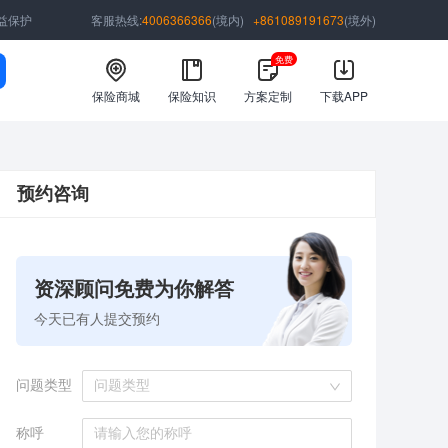
益保护
客服热线:
4006366366
(境内)
+861089191673
(境外)
免费
保险商城
保险知识
方案定制
下载APP
预约咨询
资深顾问免费为你解答
今天已有
人提交预约
问题类型
问题类型
称呼