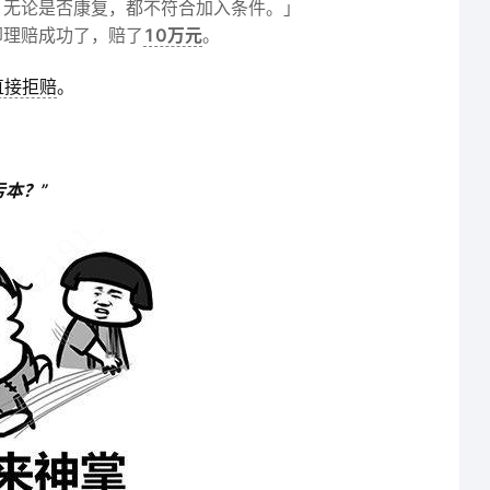
，无论是否康复，都不符合加入条件。」
却理赔成功了，赔了
10万元
。
直接拒赔
。
本？”