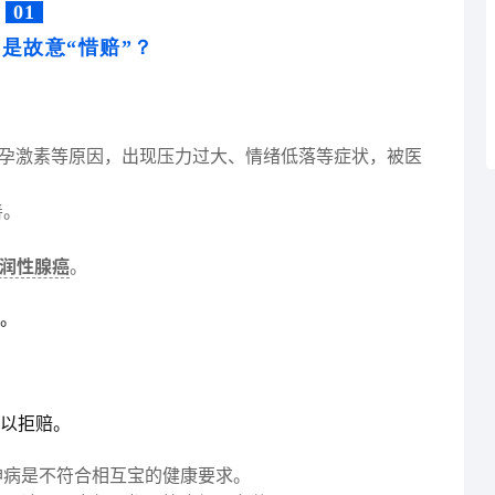
01
是故意“
惜赔
”？
经济、孕激素等原因，出现压力过大、情绪低落等症状，被医
善。
润性腺癌
。
。
以拒赔。
神病是不符合相互宝的健康要求。