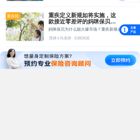
重疾定义新规如将实施，这
重疾险
款接近零差评的妈咪保贝要
入手吗？
文章
1
妈咪保贝为什么能火爆市场？重疾新规会有影响吗？
产品
慧择小马老师
·
8280
浏览
达尔文2号，全能进化型的“5
重疾险
好”重疾险来了！
重疾险进化者达尔文家族又添新成员，“达尔文2号”重磅上线！和同类产品相比，达尔文2号有哪些优势？是否值得购买？
慧择小马老师
·
14673
浏览
给孩子买重疾险 有没有必要
重疾险
选多次赔付
家长总是希望给孩子最好、最全面的保护，就怕有做的不够到位的地方，给今后留下什么遗憾；那么少儿重疾险到底该怎么买？今天我们一起来谈谈
慧择学院保险专家
·
15928
浏览
理赔成功，他决定把我们推
理赔案例