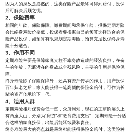
因为人的身故是必然的，这类保险产品最终可得到赔付，投保
后可解决后顾之忧。
2、保险费率
相同的年龄、保险保障、缴费期间和承保年龄，投保定期寿险
会比终身寿险价格低，投保者要根据自己的预算选择适合的保
险产品投保，如预算有限规划定期寿险，预算充足投保终身寿
险十分适合。
3、作用不同
定期寿险主要是保障家庭支柱不幸身故造成的经济负担，在奋
斗的年龄，兜底潜在的身故或全残风险，主要的作用是保险保
障。
终身寿险除了保险保障外，还具有资产传承的作用，用户投保
百年归老之后，家人能获得一笔高额的保险金赔付，可作为长
辈的资产传承给下一代。
4、适用人群
定期寿险相对保费会低一些，众所周知，现在的工薪阶层头上
有两座大山，分别为“房贷”和“教育费用支出”，定期寿险十分适
合这样的家庭投保，出险后能延续爱和责任。
终身寿险最大的亮点就是最终都能获得保险金赔付，这类险种