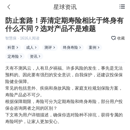
星球资讯

防止套路！弄清定期寿险相比于终身有
什么不同？选对产品不是难题
智慧保
·
1616
人阅读
收藏
科普
成人
测评
终身寿险
案例
定寿险
资讯
天有不测风云，人有旦夕祸福。许多风险的发生，事先是无法
预料的。因此要有强烈的安全意识，自我保护，还建议投保保
险健全保障。
常见的包括意外、疾病和身故风险，家庭支柱规划保险方案，
寿险产品必不可少。
根据保障期限，寿险可分为定期寿险和终身寿险，部分用户投
保会咨询两者之间的区别？
下文将为用户详细描述，确保你选对险种不掉坑，获得专属的
寿险呵护，让家人更加安心。