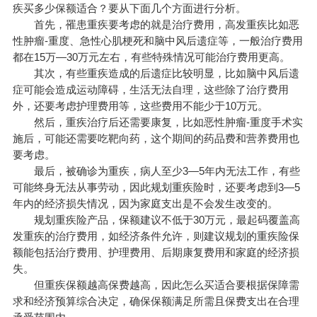
疾买多少保额适合？要从下面几个方面进行分析。
首先，罹患重疾要考虑的就是治疗费用，高发重疾比如恶
性肿瘤-重度、急性心肌梗死和脑中风后遗症等，一般治疗费用
都在15万—30万元左右，有些特殊情况可能治疗费用更高。
其次，有些重疾造成的后遗症比较明显，比如脑中风后遗
症可能会造成运动障碍，生活无法自理，这些除了治疗费用
外，还要考虑护理费用等，这些费用不能少于10万元。
然后，重疾治疗后还需要康复，比如恶性肿瘤-重度手术实
施后，可能还需要吃靶向药，这个期间的药品费和营养费用也
要考虑。
最后，被确诊为重疾，病人至少3—5年内无法工作，有些
可能终身无法从事劳动，因此规划重疾险时，还要考虑到3—5
年内的经济损失情况，因为家庭支出是不会发生改变的。
规划重疾险产品，保额建议不低于30万元，最起码覆盖高
发重疾的治疗费用，如经济条件允许，则建议规划的重疾险保
额能包括治疗费用、护理费用、后期康复费用和家庭的经济损
失。
但重疾保额越高保费越高，因此怎么买适合要根据保障需
求和经济预算综合决定，确保保额满足所需且保费支出在合理