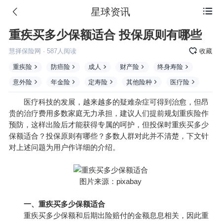
星球资讯

重疾买多少保额适合 投保原则有哪些
慧择保险网
·
587
人阅读
收藏
重疾险
防癌险
成人
财产险
终身寿险
意外险
年金险
定寿险
其他险种
医疗险
医疗科技的发展，越来越多的疑难杂症可得到治愈，但昂
贵的治疗费用多数家庭无力承担，建议人们提前规划重疾险作
预防，这样出险后才能获得专属的呵护，但投保时重疾买多少
保额
适合？投保原则有哪些？多数人群对此并不清楚，下文针
对上述问题为用户作详细的介绍。
图片来源：pixabay
一、重疾买多少保额适合
重疾买多少保额和后期出险赔付的金额息息相关，因此重