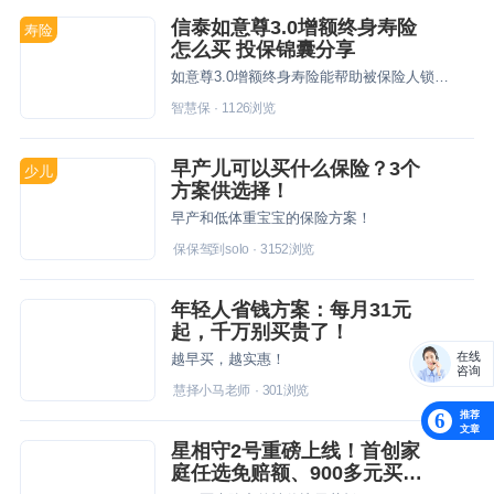
信泰如意尊3.0增额终身寿险
寿险
怎么买 投保锦囊分享
如意尊3.0增额终身寿险能帮助被保险人锁定未来，优势多道投保时要看清楚保险条款，如实告知，选择合适自己的保费再购买。
智慧保
·
1126
浏览
早产儿可以买什么保险？3个
少儿
方案供选择！
早产和低体重宝宝的保险方案！
保保驾到solo
·
3152
浏览
年轻人省钱方案：每月31元
起，千万别买贵了！
在线
越早买，越实惠！
咨询
慧择小马老师
·
301
浏览
推荐
6
文章
星相守2号重磅上线！首创家
庭任选免赔额、900多元买中