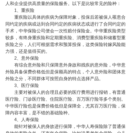
人和企业提供高质量的保险服务。以下是比较常见的险种：
1、重疾险
重疾险以具体的疾病为保障对象，投保后若被保人罹患合
同约定的疾病或达到合同约定的疾病状态或进行了合同约定的
手术，中华保险公司便会一次性赔付保险金。中华重疾险类型
较多，有终身重疾险和定期重疾险、消费型重疾险和
储蓄型重
疾险
之分，人们可根据需求和预算投保，这类保险转嫁风险能
力强，还是值得买的。
2、意外保险
有综合意外险和只保障意外身故和残疾的意外险，中华意
外险具备保费价格低但是保额高的特点，个人意外险和
团体意
外险
之分，不同群体可按照自身的特点选择产品。
3、医疗保险
主要对被保人的合理且必要的医疗费用进行报销，有普通
医疗险、门诊医疗险、住院医疗险、百万医疗险等多个类别。
中华医疗险也是保费价格低但是保障全，尤其百万医疗险，保
障内容丰富，是不错的基础险种。
4、人寿保险
能针对被保人的身故进行保障，中华人寿保险除了普通保