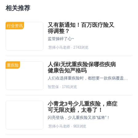
相关推荐
又有新通知！百万医疗险又
行业资讯
得调整？
监管操碎了心~
慧择小马老师
·
2743
浏览
人保i无忧重疾险保哪些疾病
重疾险
健康告知严格吗
人们在选择重疾险时，都想要一款疾病覆盖全面的产品。i无忧重疾险疾病保障包括重疾、中症、轻症，新冠肺炎也可保障（可选）。关于人保i无忧重疾险保哪些疾病下文做详细介绍。
智慧保
·
1781
浏览
小青龙3号少儿重疾险，癌症
可无限次赔，太卷了！
闪亮登场，少儿重疾险又添“猛将”！
慧择小马老师
·
903
浏览