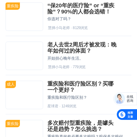
“保20年的医疗险” or “重疾
重疾险
险”？90%的人都会选错！
你选对了吗？
慧择小马老师
·
8129
浏览
老人去世2周后才被发现：晚
年如何过的体面？
开始担心晚年生活。
慧择小马老师
·
779
浏览
重疾险和医疗险区别？买哪
成人
一个更好？
在线
重疾险和医疗险区别？
咨询
星球君
·
1249
浏览
推荐
6
文章
多次赔付型重疾险，是噱头
重疾险
还是趋势？怎么挑选？
重疾险真的有必要多次赔吗？投保多次赔付型重疾险之前，这些必须知道！