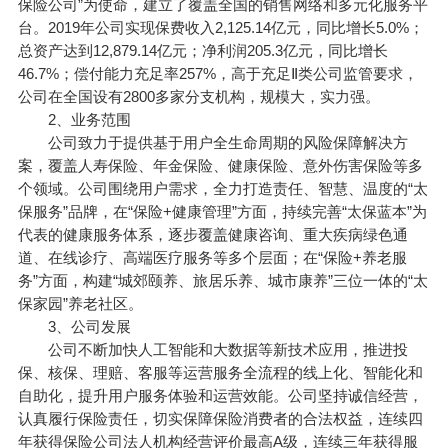
保险公司”为使命，建立了覆盖全国的销售网络和多元化服务平
台。2019年公司实现保费收入2,125.14亿元，同比增长5.0%；
总资产达到12,879.14亿元；净利润205.3亿元，同比增长
46.7%；偿付能力充足率257%，高于充足Ⅱ类公司监管要求，
公司在全国设有2800多家分支机构，规模大，实力强。
2、业务范围
公司致力于提供基于用户全生命周期的风险保障解决方
案，覆盖人寿保险、
年金
保险、健康保险、意外伤害保险等多
个领域。公司围绕用户需求，全力打造责任、智慧、温度的“太
保服务”品牌，在“保险+健康管理”方面，持续完善“太保蓝本”为
代表的健康服务体系，逐步覆盖健康咨询、重大疾病绿色通
道、在线诊疗、高端医疗服务等多个层面；在“保险+养老服
务”方面，构建“城郊颐养、旅居乐养、城市康养”三位一体的“太
保家园”养老社区。
3、公司发展
公司不断加快人工智能和大数据等新技术应用，推进投
保、核保、理赔、客服等运营服务全流程的线上化、智能化和
自助化，提升用户服务体验和运营效能。公司坚持诚信经营，
认真履行保险责任，切实保障保险消费者的合法权益，连续四
年获得保险公司法人机构经营评价最高A级，连续三年获得服