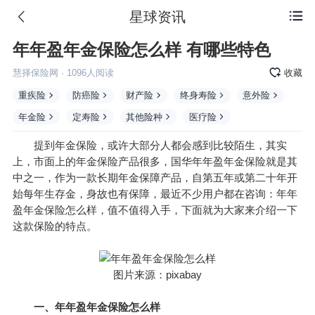
星球资讯

年年盈年金保险怎么样 有哪些特色
慧择保险网
·
1096
人阅读
收藏
重疾险
防癌险
财产险
终身寿险
意外险
年金险
定寿险
其他险种
医疗险
提到
年金
保险，或许大部分人都会感到比较陌生，其实
上，市面上的年金保险产品很多，国华年年盈年金保险就是其
中之一，作为一款长期年金保障产品，自第五年或第二十年开
始每年生存金，身故也有保障，最近不少用户都在咨询：年年
盈年金保险怎么样，值不值得入手，下面就为大家来介绍一下
这款保险的特点。
图片来源：pixabay
一、年年盈年金保险怎么样