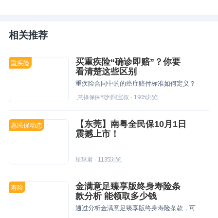
相关推荐
买重疾险“确诊即赔”？你要
重疾险
看清楚这些区别
重疾险合同中的的癌症赔付标准如何定义？
慧择保保驾到阿宝叔
·
1905
浏览
【东莞】南粤全民保10月1日
惠民保动态
震撼上市！
星球君
·
1135
浏览
金满意足臻享版终身寿险条
寿险
款分析 能领取多少钱
通过分析金满意足臻享版终身寿险条款，可以了解到这款产品的保障内容和优缺点，至于到期能领多少钱，需要结合具体的案例来进行分析。