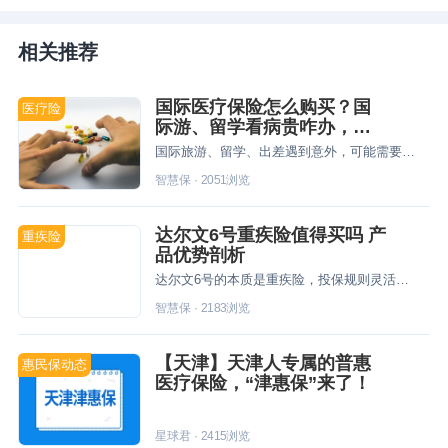
相关推荐
国际医疗保险怎么购买？国
医疗险
际游、留学看病贵咋办，千
万保额选它！
国际旅游、留学、出差遇到意外，可能需要高昂费用，国际医疗保险千万保额、支持直付、紧急救援。如何购买？
智慧保
·
2051
浏览
达尔文6号重疾险值得买吗 产
重疾险
品优势剖析
达尔文6号的本质是重疾险，投保规则灵活、赔付高、责任丰富实用，用户投保划算。
智慧保
·
2183
浏览
【天津】天津人专属的普惠
惠民保动态
医疗保险，“津惠保”来了！
星球君
·
2415
浏览