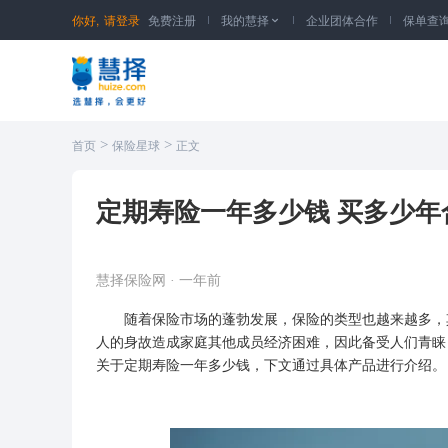
你好,
请登录
免费注册
我的慧择
企业团体合作
保单查

>
>
首页
保险星球
正文
定期寿险一年多少钱 买多少年
慧择保险网
·
一年前
随着保险市场的蓬勃发展，保险的类型也越来越多，其
人
的身故造成家庭其他成员经济困难，因此备受人们青睐
关于定期寿险一年多少钱，下文通过具体产品进行介绍。