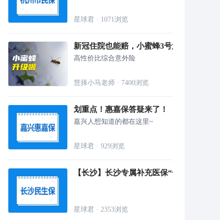
星球君
·
1071
浏览
新冠住院也能赔，小蜜蜂3号意外险来啦！
高性价比综合意外险
慧择小马老师
·
7400
浏览
划重点！惠嘉保答疑来了！
嘉兴人想知道的都在这里~
星球君
·
929
浏览
【长沙】长沙专属补充医保“长沙民生保”正
星球君
·
2353
浏览