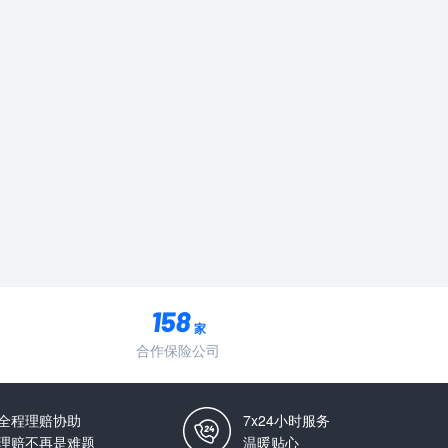
家
合作保险公司
全程理赔协助
7x24小时服务
理赔不再是难题
温暖贴心