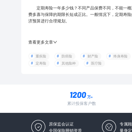
定期寿险一年多少钱？不同产品保费不同，不能一概而
费多寡与保障的期限长短成正比。一般情况下，定期寿险
济预算进行合理规划。
查看更多文章
重疾险
防癌险
财产险
终身寿险
定寿险
其他险种
医疗险
万+
累计投保客户数
原保监会认证
专属顾
全国保险网销资质
量身定