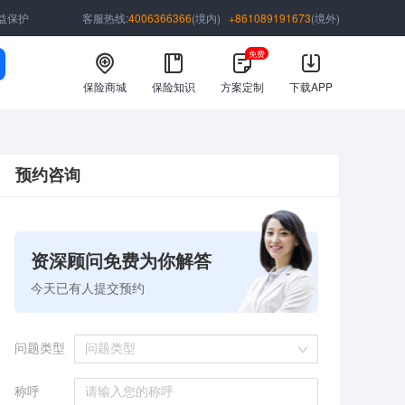
益保护
客服热线:
4006366366
(境内)
+861089191673
(境外)
免费
保险商城
保险知识
方案定制
下载APP
预约咨询
资深顾问免费为你解答
今天已有
人提交预约
问题类型
问题类型
称呼