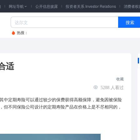
询
网址导航
公开信息披露
投资者关系 Investor Relations
消费者权

搜索
热搜：
合适
收藏
5288
人看过
中定期寿险可以通过较少的保费获得高额保障，避免因
被保险
，但不同保险公司设计的定期寿险产品在价格上是不尽相同的，