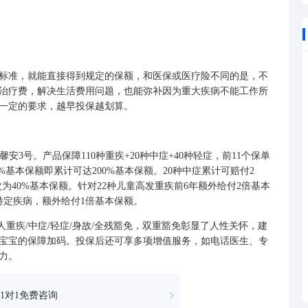
准，就能直接得到规定的保额，和医保或医疗险不同的是，不
治疗费，解决生活费用问题，也能弥补因为重大疾病不能工作所
一定的要求，越早投保越划算。
3号。产品保障110种重疾+20种中症+40种轻症，前11个保单
%基本保额即累计可达200%基本保额。20种中症累计可赔付2
次为40%基本保额。针对22种儿童高发重疾前6年额外给付2倍基本
特定疾病，额外给付1倍基本保额。
疾/中症/轻症/身故/全残豁免，双重豁免彰显了人性关怀，建
宝宝的保障加码。投保后还可享多项增值服务，如电话医生、专
力。
1对1免费咨询