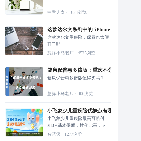
中意人寿
·
1628
浏览
这款达尔文系列中的“iPhone se”，你要pic
这款达尔文重疾险，保费也太便
宜了吧
慧择小马老师
·
4525
浏览
健康保普惠多倍版：重疾不分组赔两次，
健康保普惠多倍版值得买吗？
慧择小马老师
·
306
浏览
小飞象少儿重疾险优缺点有哪些 值得买吗
小飞象少儿重疾险最高可赔付
280%基本保额，性价比高，支持
在线投保，目前在慧择保险网火
智慧保
·
1277
浏览
热销售中！