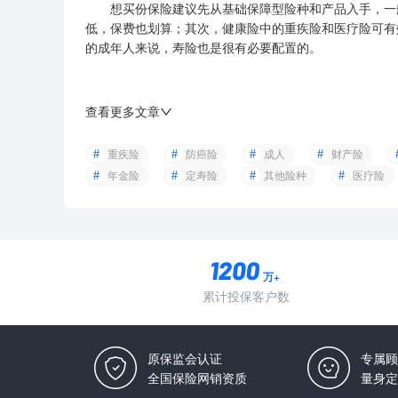
想买份保险建议先从基础保障型险种和产品入手，一般
低，保费也划算；其次，健康险中的重疾险和医疗险可有
的成年人来说，寿险也是很有必要配置的。
查看更多文章
重疾险
防癌险
成人
财产险
年金险
定寿险
其他险种
医疗险
万+
累计投保客户数
原保监会认证
专属顾
全国保险网销资质
量身定