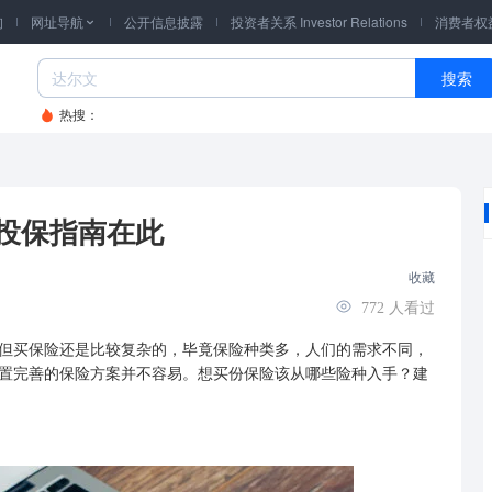
询
网址导航
公开信息披露
投资者关系 Investor Relations
消费者权

搜索
热搜：
投保指南在此
收藏
772
人看过
但
买保险
还是比较复杂的，毕竟保险种类多，人们的需求不同，
置完善的保险方案并不容易。想买份保险该从哪些险种入手？建