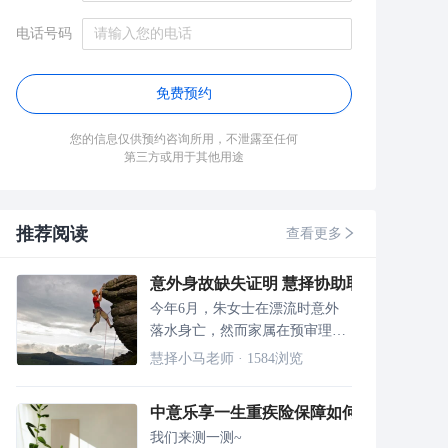
电话号码
免费预约
您的信息仅供预约咨询所用，不泄露至任何
第三方或用于其他用途
推荐阅读
查看更多
意外身故缺失证明 慧择协助取证顺利赔付
今年6月，朱女士在漂流时意外
落水身亡，然而家属在预审理赔
材料时发现死亡证明未写明是意
慧择小马老师
·
1584
浏览
外身故，慧择通过多次沟通，协
助用户顺利获得理赔。
中意乐享一生重疾险保障如何？值得买吗
我们来测一测~