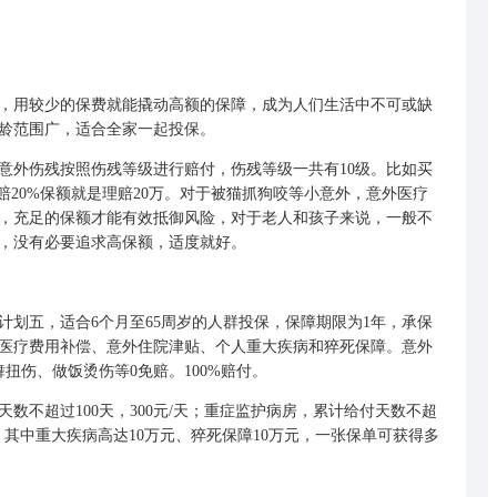
用较少的保费就能撬动高额的保障，成为人们生活中不可或缺
龄范围广，适合全家一起投保。
外伤残按照伤残等级进行赔付，伤残等级一共有10级。比如买
伤残赔20%保额就是理赔20万。对于被猫抓狗咬等小意外，意外医疗
，充足的保额才能有效抵御风险，对于老人和孩子来说，一般不
，没有必要追求高保额，适度就好。
五，适合6个月至65周岁的人群投保，保障期限为1年，承保
外医疗费用补偿、意外住院津贴、个人重大疾病和猝死保障。意外
扭伤、做饭烫伤等0免赔。100%赔付。
不超过100天，300元/天；重症监护病房，累计给付天数不超
保障，其中重大疾病高达10万元、猝死保障10万元，一张保单可获得多