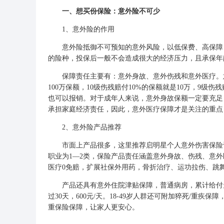
一、想买份保险：意外险不可少
1、意外险的作用
意外险抵御不可预知的意外风险，以低保费、高保障，
的险种，投保后一般不会造成很大的经济压力，且承保年
保障责任主要有：意外身故、意外伤残和意外医疗。意
100万保额，10级伤残赔付10%的保额就是10万，9级
也可以报销。对于成年人来说，意外身故保额一定要充足
承担家庭经济责任，因此，意外医疗保障才是关注的重点
2、意外险产品推荐
市面上产品很多，这里推荐启明星个人意外伤害保险计划
职业为1—2类，保险产品责任涵盖意外身故、伤残、意
医疗0免赔，扩展社保外用药，骨折治疗、运功拉伤、跳舞
产品还具有意外住院津贴保障，普通病房，累计给付天数
过30天，600元/天。18-49岁人群还可附加猝死/重疾
重保险保障，让家人更安心。