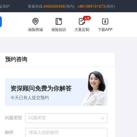
益保护
客服热线:
4006366366
(境内)
+861089191673
(境外)
免费
保险商城
保险知识
方案定制
下载APP
预约咨询
资深顾问免费为你解答
今天已有
人提交预约
问题类型
问题类型
称呼