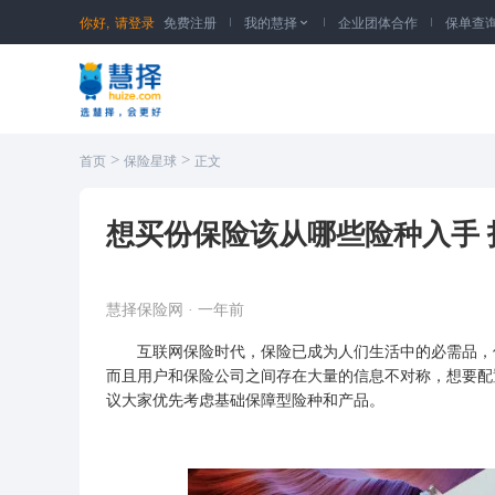
你好,
请登录
免费注册
我的慧择
企业团体合作
保单查

>
>
首页
保险星球
正文
想买份保险该从哪些险种入手 
慧择保险网
·
一年前
互联网保险时代，保险已成为人们生活中的必需品，
而且用户和保险公司之间存在大量的信息不对称，想要配
议大家优先考虑基础保障型险种和产品。