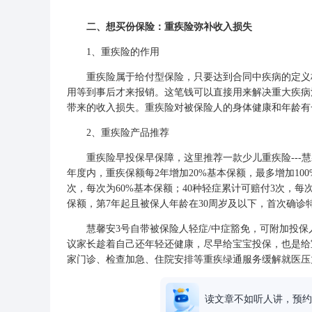
二、想买份保险：重疾险弥补收入损失
1、重疾险的作用
重疾险属于给付型保险，只要达到合同中疾病的定义标
用等到事后才来报销。这笔钱可以直接用来解决重大疾病
带来的收入损失。重疾险对
被保险人
的身体健康和年龄有
2、重疾险产品推荐
重疾险早投保早保障，这里推荐一款少儿重疾险---慧馨安
年度内，重疾保额每2年增加20%基本保额，最多增加100
次，每次为60%基本保额；40种轻症累计可赔付3次，每
保额，第7年起且被保人年龄在30周岁及以下，首次确诊
慧馨安3号自带被保险人轻症/中症豁免，可附加投保人重
议家长趁着自己还年轻还健康，尽早给宝宝投保，也是给
家门诊、检查加急、住院安排等重疾绿通服务缓解就医压
读文章不如听人讲，预约