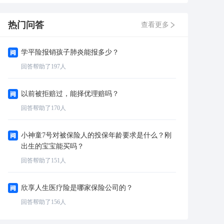
热门问答
查看更多
学平险报销孩子肺炎能报多少？
回答帮助了
197
人
以前被拒赔过，能择优理赔吗？
回答帮助了
170
人
小神童7号对被保险人的投保年龄要求是什么？刚
出生的宝宝能买吗？
回答帮助了
151
人
欣享人生医疗险是哪家保险公司的？
回答帮助了
156
人