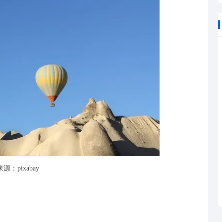
源：pixabay