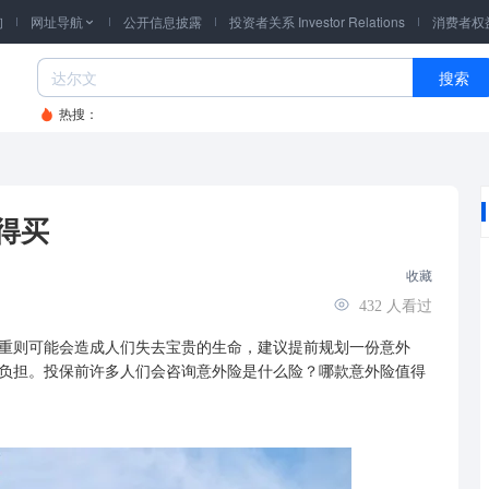
询
网址导航
公开信息披露
投资者关系 Investor Relations
消费者权

搜索
热搜：
得买
收藏
432
人看过
则可能会造成人们失去宝贵的生命，建议提前规划一份意外
负担。投保前许多人们会咨询意外险是什么险？哪款意外险值得