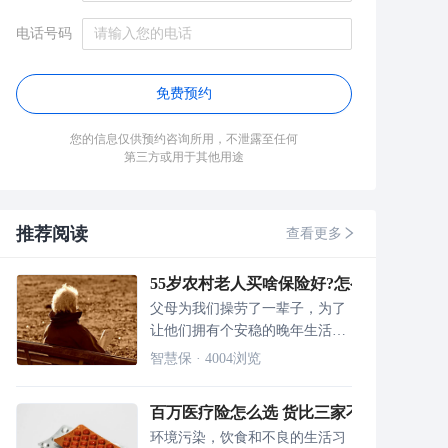
电话号码
免费预约
您的信息仅供预约咨询所用，不泄露至任何
第三方或用于其他用途
推荐阅读
查看更多
55岁农村老人买啥保险好?怎么买又好又
父母为我们操劳了一辈子，为了
让他们拥有个安稳的晚年生活，
基础的保障一定要做到位。
智慧保
·
4004
浏览
百万医疗险怎么选 货比三家不吃亏
环境污染，饮食和不良的生活习