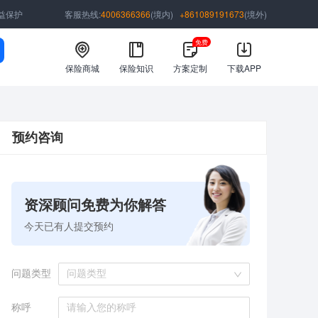
益保护
客服热线:
4006366366
(境内)
+861089191673
(境外)
免费
保险商城
保险知识
方案定制
下载APP
预约咨询
资深顾问免费为你解答
今天已有
人提交预约
问题类型
问题类型
称呼