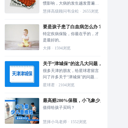
惯影响，大病的发生越发普遍，
面对高达百万的医疗费用，该怎
慧择高级顾问韦业松
·
2655
浏览
么挑选合适自己的百万医疗险，
本文给你答案
要是孩子患了白血病怎么办？有没有白血
特定疾病保险，你最在乎的，才
是最好的。
大择
·
1594
浏览
关于“津城保”的这几大问题，先解一下！
很多天津的朋友，给星球君留言
问了许多关于“津城保”的问题，
因此，星球君今天好好就和大家
星球君
·
2104
浏览
解答一下：
最高赔280%保额，小飞象少儿重疾险，
值得给孩子买吗？
慧择小马老师
·
1552
浏览