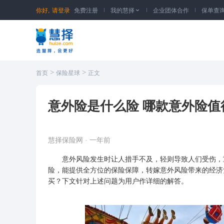
你好,
请登录
免费注册
我的慧择
企业团体合作
保单查

>
>
首页
保险星球
正文
意外险是什么险 哪款意外险值
慧择保险网
·
一年前
意外风险发生时让人措手不及，轻则导致人们受伤，重
险，能提供全方位的保险保障，转嫁意外风险带来的经济
买？下文针对上述问题为用户作详细的解答。