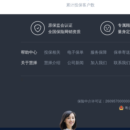
累计投保客户数
原保监会认证
专属顾
全国保险网销资质
量身定
帮助中心
投保相关
电子保单
服务保障
保单寄送
关于慧择
慧择介绍
公司新闻
加入我们
联系我们
0
保险中介许可证：
260957000000
粤公