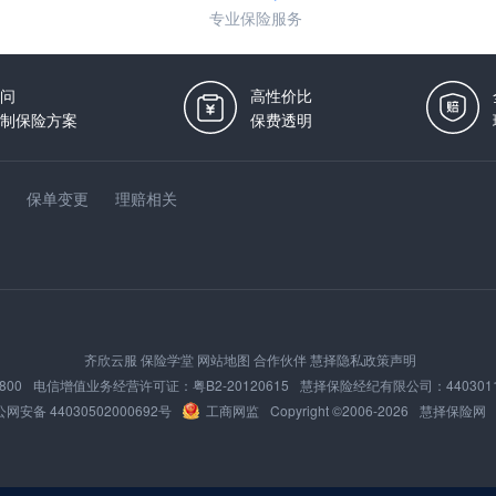
专业保险服务
问
高性价比
制保险方案
保费透明
保单变更
理赔相关
齐欣云服
保险学堂
网站地图
合作伙伴
慧择隐私政策声明
800
电信增值业务经营许可证：
粤B2-20120615
慧择保险经纪有限公司：
440301
网安备 44030502000692号
工商网监
Copyright ©2006-
2026
慧择保险网