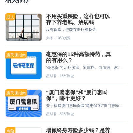
相关推荐
不用买重疾险，这样也可以
成人
存下养老钱、治病钱
没有保险，也能存医疗准备金
大择
·
1063
浏览
亳惠保的15种高额特药，真
惠民保指南
的有用么？
“亳惠保”将治疗肺癌、乳腺癌、白血病、淋巴瘤等高发瘤种的15种特药纳入了特定高额药品目录。目录中药品均是肿瘤最新、最前沿治疗的必需药物，而且相关药品的价格，年花费在几十万元甚至接近百万元不等。
星球君
·
1569
浏览
“厦门鹭惠保”和“厦门惠民
惠民保指南
保”，哪个更好？
关于福建厦门惠民保险“鹭惠保”和“厦门惠民保”，究竟有什么区别？速来围观~
星球君
·
5258
浏览
增额终身寿险多少钱？是养
寿险