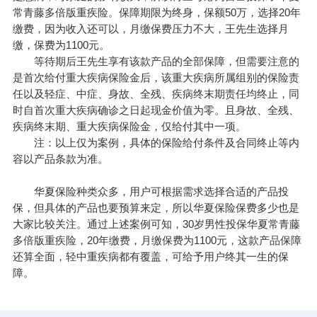
常青藤多倍版重疾险。保障期限为终身，保额50万，选择20年
缴费，因为收入还可以，月缴保费压力不大，王先生选择月
缴，保费为1100元。
等待期后王先生享有该款产品的全部保障，但需要注意的
是首次给付重大
疾病保险
金后，该重大疾病所属组别的保险责
任以及轻症、中症、身故、全残、疾病终末期责任均终止，同
时自首次重大疾病确诊之日起现金价值为零。且身故、全残、
疾病终末期、重大疾病保险金，仅给付其中一项。
注：以上仅为案例，具体的保险给付条件及合同终止等内
容以产品条款为准。
华夏保险种类众多，用户可根据需求选择合适的产品投
保，但具体的产品也要预算来定，所以华夏保险保费多少也是
大家比较关注。通过上述案例可知，30岁男性投保华夏常青藤
多倍版重疾险，20年缴费，月缴保费为1100元，这款产品保障
还算全面，轻中重疾病都有覆盖，可给予用户终其一生的保
障。