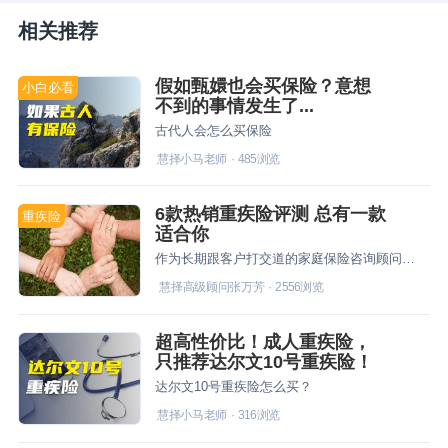
相关推荐
假如甄嬛也会买保险？意想
小白必看
不到的事情发生了...
古代人会怎么买保险
慧择小马老师
·
485
浏览
6款热销重疾险评测 总有一款
重疾险
适合你
作为长期跟客户打交道的家庭保险咨询顾问，今天就来针对6款客户常对比产品进行一个测评，另外买重疾险，个人的健康、家庭、以及财务状况都不一样，价格不是王道，适合自己的才是好产品
慧择高级顾问张万芳
·
2556
浏览
超高性价比！成人重疾险，
只推荐达尔文10号重疾险！
达尔文10号重疾险怎么买？
慧择小马老师
·
316
浏览