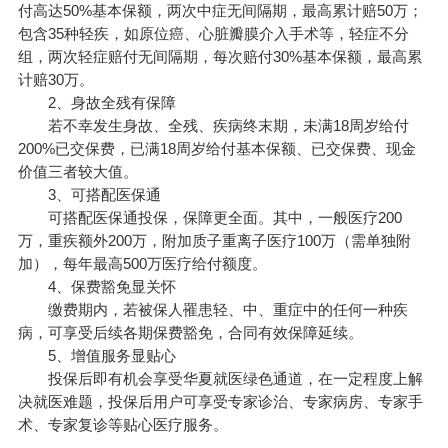
付高达50%基本保额，两次中症无间隔期，最高累计赔50万；
包含35种轻疾，如原位癌、心脏瓣膜介入手术等，轻症不分
组，两次轻症赔付无间隔期，每次赔付30%基本保额，最高累
计赔30万。
2、身故全残有保障
若不幸发生身故、全残、疾病终末期，未满18周岁给付
200%已交保费，已满18周岁给付基本保额、已交保费、现金
价值三者较大值。
3、可搭配医保通
可搭配医保通投保，保障更全面。其中，一般医疗200
万，重疾额外200万，附加质子重离子医疗100万（需单独附
加），每年最高500万医疗给付额度。
4、保费豁免显关怀
缴费期内，若被保人罹患轻、中、重症中的任何一种疾
病，可享受后续各期保费豁免，合同有效保障延续。
5、增值服务显贴心
投保后即有机会享受华夏就医绿色通道，在一定程度上解
决就医难题，投保后用户可享受专家诊治、专家病房、专家手
术、专家复诊等贴心医疗服务。