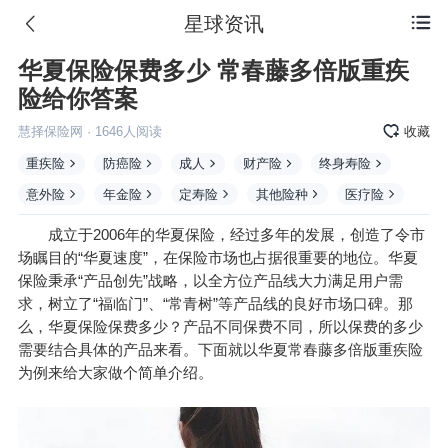
星球资讯

华夏保险保费多少 常春藤多倍版重疾
险给你答案
慧择保险网
·
1646
人阅读
收藏
重疾险
防癌险
成人
财产险
终身寿险
意外险
年金险
定寿险
其他险种
医疗险
成立于2006年的
华夏保险
，经过多年的发展，创造了令市
场瞩目的“华夏速度”，在保险市场也占据很重要的地位。华夏
保险秉承“产品创先”战略，以全方位产品线大力满足用户需
求，树立了“福临门”、“常青树”等产品线的良好市场口碑。那
么，华夏保险保费多少？产品不同保费不同，所以保费的多少
需要结合具体的产品来看。下面就以华夏常春藤多倍版重疾险
为例来给大家做个简单介绍。