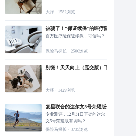
大择
·
1582
浏览
被骗了！“保证续保”的医疗险什么也没保
百万医疗险保证续保，可信吗？
保险马探长
·
2506
浏览
别慌！天天向上（趸交版）下架，其他教
大择
·
1429
浏览
复星联合的达尔文5号荣耀版值得买吗？
专业测评，12月31日下架的达尔
文5号荣耀版有坑吗？
保险马探长
·
3735
浏览