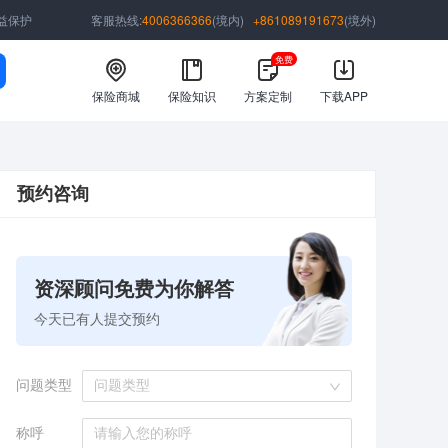
益保护
客服热线:
4006366366
(境内)
+861089191673
(境外)
免费
保险商城
保险知识
方案定制
下载APP
预约咨询
资深顾问免费为你解答
今天已有
人提交预约
问题类型
问题类型
称呼