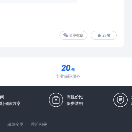
分享微信
25
赞
年
专业保险服务
问
高性价比
制保险方案
保费透明
保单变更
理赔相关