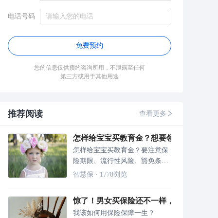
电话号码
免费预约
您的信息仅供预约咨询所用，不泄露至任何
第三方或用于其他用途
推荐阅读
查看更多
怎样给宝宝买教育金？想要领更多钱？投
怎样给宝宝买教育金？要注意保
险期限、流行性风险、豁免条款
和保障功能。
智慧保
·
1778
浏览
惊了！男女买保险还不一样，女性这样买
我该如何用保险保障一生？