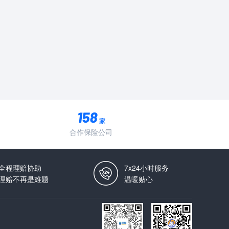
家
合作保险公司
全程理赔协助
7x24小时服务
理赔不再是难题
温暖贴心