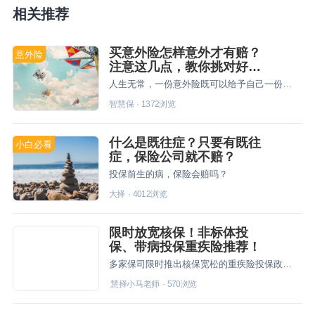
相关推荐
买意外险怎样意外才有赔？
意外险
注意这几点，教你挑对好产
品！
人生无常，一份意外险既可以给予自己一份保障，也可以给予家人一份安心。另外，意外险产品价格亲民，但也不能闭眼入手，毕竟适合自己的保障才能发挥作用。
智慧保
·
1372
浏览
什么是既往症？只要有既往
小白必看
症，保险公司就不赔？
投保前生的病，保险会赔吗？
大择
·
4012
浏览
限时放宽核保！非标体投
保、带病投保重疾险推荐！
多家保司限时推出核保宽松的重疾险投保政策，你不看看？
慧择小马老师
·
570
浏览