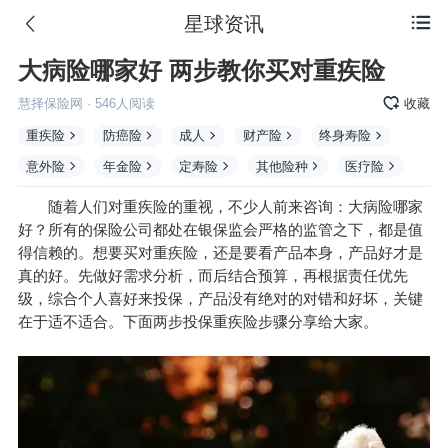
星球资讯

大病险哪家好 两步教你买对重疾险
慧择保险网
·
546
人阅读
收藏
重疾险
防癌险
成人
财产险
终身寿险
意外险
年金险
定寿险
其他险种
医疗险
随着人们对重疾险的重视，不少人前来咨询：大病险哪家
好？所有的
保险公司
都处在银保监会严格的监管之下，都是值
得信赖的。想要买对重疾险，还是要看产品本身，产品好才是
真的好。先做好需求分析，而后结合预算，再根据责任优先
级，综合个人喜好来投保，产品没有绝对的对错和好坏，关键
在于适不适合。下面两步投保重疾险步骤分享给大家。