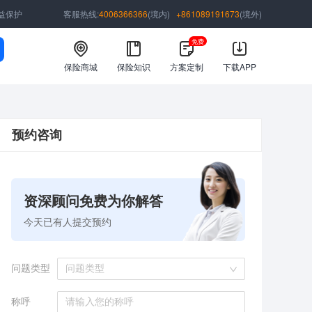
益保护
客服热线:
4006366366
(境内)
+861089191673
(境外)
免费
保险商城
保险知识
方案定制
下载APP
预约咨询
资深顾问免费为你解答
今天已有
人提交预约
问题类型
问题类型
称呼