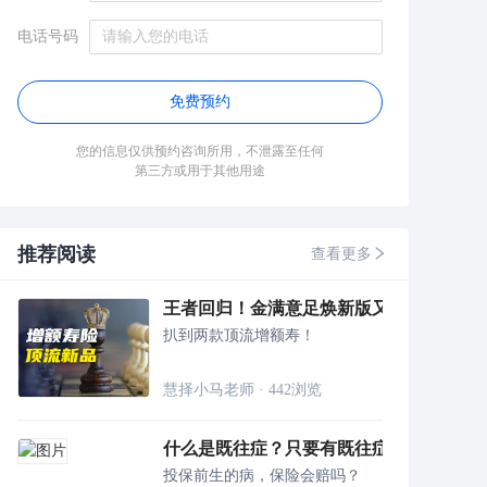
电话号码
免费预约
您的信息仅供预约咨询所用，不泄露至任何
第三方或用于其他用途
推荐阅读
查看更多
王者回归！金满意足焕新版又来了！
扒到两款顶流增额寿！
慧择小马老师
·
442
浏览
什么是既往症？只要有既往症，保险公司
投保前生的病，保险会赔吗？