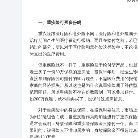
图片来
一、重疾险可买多份吗
重疾险跟医疗险和意外险不同，医疗险和意外险属于补
治疗期间产生的医疗费进行报销。而且在赔付之前，若已
销过的部分，所以对于医疗险和意外险这类险种，不论投
际支出的医疗费用。
但重疾险就不一样了，重疾险属于给付型产品，也就是
老王买了一份50万保额的重疾险，投保半年后，经医生
直接拿到保险公司赔付的50万现金，不需医疗费用的报
家庭的经济损失。所以这也是为什么说重疾险属于补偿型
范围即赔。所以重疾险不存在份数限制，可以叠加赔付。
如200万保额，就不能再买了，投保时这点需留意。
对于重疾险中的身故保障，在投保时要注意，市场上的
为附加险组合而成，当重疾险作为附加险进行了重疾保险
通常会载明：身故保障和重疾险保险金只赔付一个。而且
限制的：
被保险人
不满10周岁的，身故保险金不得超过2
得超过50万元。