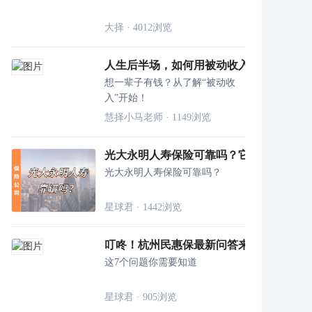
大择
·
4012
浏览
人生后半场，如何用被动收入实现财务自
想一辈子有钱？从了解“被动收
入”开始！
慧择小马老师
·
1149
浏览
光大永明人寿保险可靠吗？它家的养老社
光大永明人寿保险可靠吗？
星球君
·
1442
浏览
叮咚！杭州民惠保最新问答来了
这7个问题你需要知道
星球君
·
905
浏览