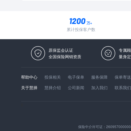
万+
累计投保客户数
原保监会认证
专属顾
全国保险网销资质
量身定
帮助中心
投保相关
电子保单
服务保障
保单寄送
关于慧择
慧择介绍
公司新闻
加入我们
联系我们
0
保险中介许可证：
260957000000