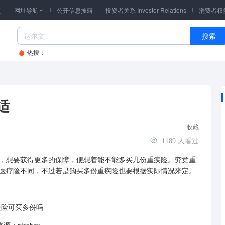
询
网址导航
公开信息披露
投资者关系 Investor Relations
消费者权

搜索
热搜：
适
收藏
1189
人看过
想要获得更多的保障，便想着能不能多买几份重疾险。究竟重
医疗险
不同，不过若是购买多份重疾险也要根据实际情况来定。