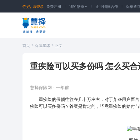
你好,
请登录
免费注册
我的慧择
企业团体合作
保单查

>
>
首页
保险星球
正文
重疾险可以买多份吗 怎么买合
慧择保险网
·
一年前
重疾险的保额往往在几十万左右，对于某些用户而言，
疾险可以买多份吗？答案是肯定的，毕竟重疾险的赔付与