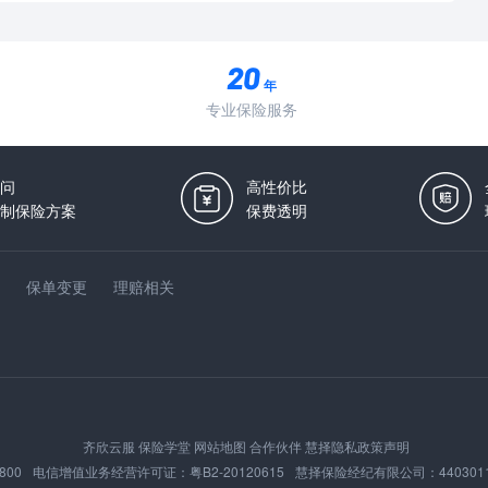
年
专业保险服务
问
高性价比
制保险方案
保费透明
保单变更
理赔相关
齐欣云服
保险学堂
网站地图
合作伙伴
慧择隐私政策声明
800
电信增值业务经营许可证：
粤B2-20120615
慧择保险经纪有限公司：
440301