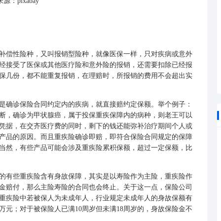
源：pixabay
偿性险种，又叫报销型险种，就像医保一样，只对疾病或意外
经接受了医保或其他医疗险和意外险的报销，还需要扣除已经报
保几份，都不能重复报销，在理赔时，所报销的费用不会超出实
确诊保险合同约定内的疾病，就直接赔约定保额。举个例子：
诊断，确诊为甲状腺癌，属于投保重疾保障内的病种，则老王可以
销凭据，在交齐医疗费的同时，剩下的钱还能弥补治疗期间个人或
产品的原因。而且重疾险确诊即赔，即符合保险合同规定的保障
当然，有些产品可能会涉及重疾险累积保额，超过一定保额，比
有些重疾险含有身故保障，其实是以寿险作为主险，重疾险作
金赔付，那么主险寿险的合同也会终止。关于这一点，保险公司
重疾险中若被保人为未成年人，行业规定未成年人的身故保额有
0万元；对于被保险人已满10周岁但未满18周岁的，身故保险金不