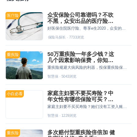
众安保险公司靠谱吗？不吹
医疗险
不黑，众安出品的医疗险能
买吗？
好医保住院医疗险、尊享e生2020，众安的医疗险要买吗？
保险马探长
·
7733
浏览
50万重疾险一年多少钱？这
重疾险
几个因素影响保费，你知道
吗？
重疾险规避大病风险的利器，投保重疾险保额要充足，50万重疾险一年多少钱？看这里就知道。
智慧保
·
5043
浏览
家庭主妇要不要买寿险？中
小白必看
年女性有哪些保险可买？来
这里抄作业
家庭主妇要不买买寿险？她们没有工资入账，但这并不代表她们就没有创造经济价值，千万不要低估她们对家庭的隐性价值。所以，配置寿险是很有必要的。
智慧保
·
1229
浏览
多次赔付型重疾险倍倍加 健
重疾险