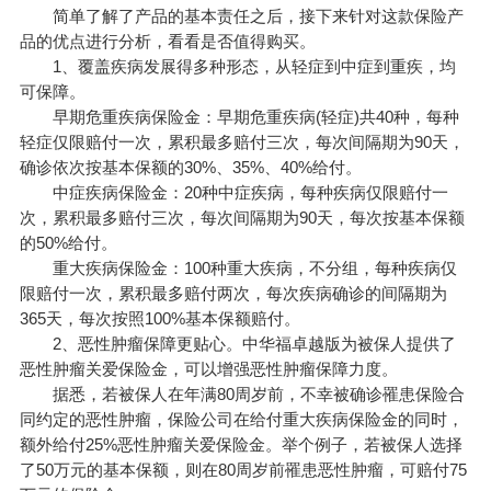
简单了解了产品的基本责任之后，接下来针对这款保险产
品的优点进行分析，看看是否值得购买。
1、覆盖疾病发展得多种形态，从轻症到中症到重疾，均
可保障。
早期危重疾病保险金：早期危重疾病(轻症)共40种，每种
轻症仅限赔付一次，累积最多赔付三次，每次间隔期为90天，
确诊依次按基本保额的30%、35%、40%给付。
中症疾病保险金：20种中症疾病，每种疾病仅限赔付一
次，累积最多赔付三次，每次间隔期为90天，每次按基本保额
的50%给付。
重大疾病保险金：100种重大疾病，不分组，每种疾病仅
限赔付一次，累积最多赔付两次，每次疾病确诊的间隔期为
365天，每次按照100%基本保额赔付。
2、恶性肿瘤保障更贴心。中华福卓越版为被保人提供了
恶性肿瘤关爱保险金，可以增强恶性肿瘤保障力度。
据悉，若被保人在年满80周岁前，不幸被确诊罹患保险合
同约定的恶性肿瘤，保险公司在给付重大疾病保险金的同时，
额外给付25%恶性肿瘤关爱保险金。举个例子，若被保人选择
了50万元的基本保额，则在80周岁前罹患恶性肿瘤，可赔付75