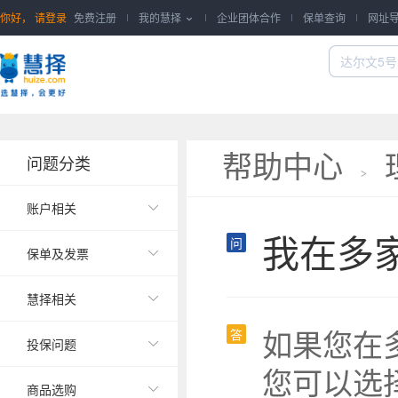
你好，
请登录
免费注册
我的慧择
企业团体合作
保单查询
网址

帮助中心
问题分类
>
账户相关

我在多
问
保单及发票

慧择相关

如果您在
答
投保问题

您可以选
商品选购
