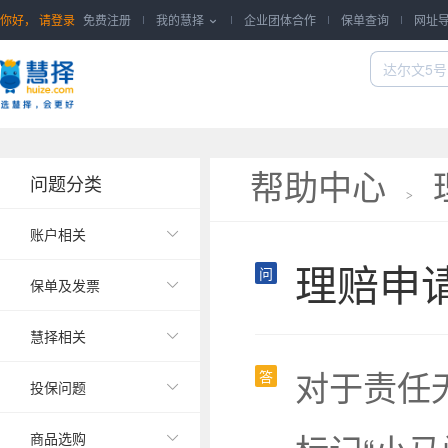
你好，
请登录
免费注册
我的慧择
企业团体合作
保单查询
网址

帮助中心
问题分类
>
账户相关

理赔申
问
保单及发票

慧择相关

对于责任
答
投保问题

商品选购
