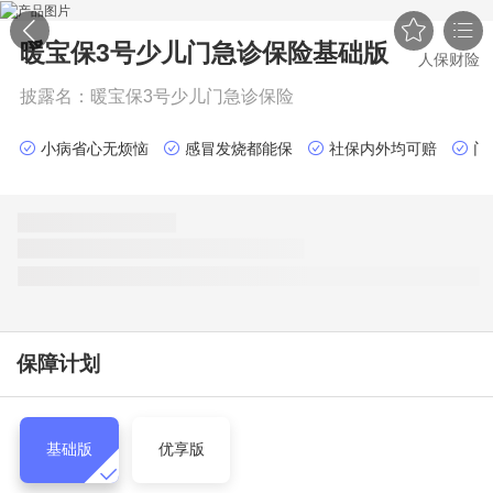


暖宝保3号少儿门急诊保险
基础版
人保财险
披露名：
暖宝保3号少儿门急诊保险
小病省心无烦恼
感冒发烧都能保
社保内外均可赔
门
保障计划
基础版
优享版