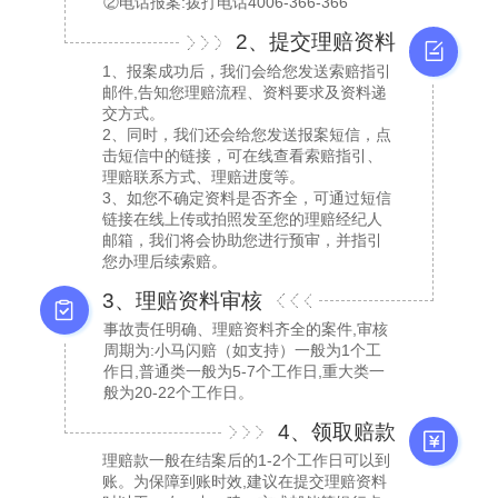
②电话报案:拨打电话4006-366-366
2、提交理赔资料
1、报案成功后，我们会给您发送索赔指引
邮件,告知您理赔流程、资料要求及资料递
交方式。
2、同时，我们还会给您发送报案短信，点
击短信中的链接，可在线查看索赔指引、
理赔联系方式、理赔进度等。
3、如您不确定资料是否齐全，可通过短信
链接在线上传或拍照发至您的理赔经纪人
邮箱，我们将会协助您进行预审，并指引
您办理后续索赔。
3、理赔资料审核
事故责任明确、理赔资料齐全的案件,审核
周期为:小马闪赔（如支持）一般为1个工
作日,普通类一般为5-7个工作日,重大类一
般为20-22个工作日。
4、领取赔款
理赔款一般在结案后的1-2个工作日可以到
账。为保障到账时效,建议在提交理赔资料