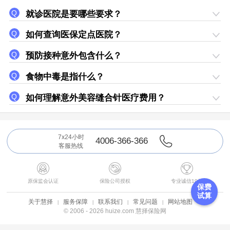
就诊医院是要哪些要求？
如何查询医保定点医院？
预防接种意外包含什么？
食物中毒是指什么？
如何理解意外美容缝合针医疗费用？
7x24小时
4006-366-366
客服热线



原保监会认证
保险公司授权
专业诚信19年
保费
试算
关于慧择
服务保障
联系我们
常见问题
网站地图
© 2006 - 2026 huize.com 慧择保险网