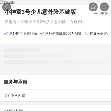


小神童3号少儿意外险
基础版
平安财险
披露名：
平安小神童3号少儿意外险（互联网）
意外医疗不限社保
意外伤残最高100万保额
扩展医保定点
服务与承诺
小马闪赔