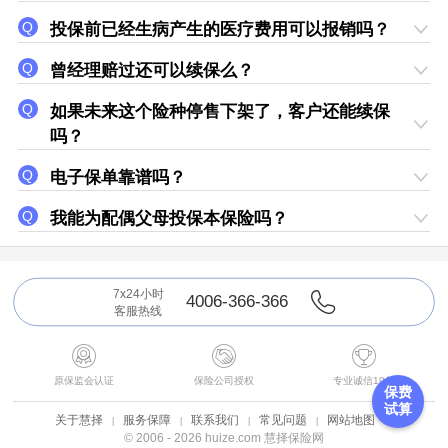
投保前已经生病产生的医疗费用可以报销吗？
曾经理赔过还可以续保么？
如果未来这个险种停售下架了，客户还能续保
吗？
电子保单靠谱吗？
我能为配偶父母投保本保险吗？
7x24小时
4006-366-366
客服热线



原保监会认证
保险公司授权
专业诚信19年
保费
试算
关于慧择
服务保障
联系我们
常见问题
网站地图
© 2006 - 2026 huize.com 慧择保险网