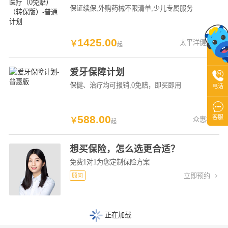
保证续保
,外购药械不限清单
,少儿专属服务
1425
.
00
太平洋健康险
￥
起
爱牙保障计划

保健、治疗均可报销
,0免赔，即买即用
电话

588
.
00
客服
众惠相互
￥
起
想买保险，怎么选更合适？
免费1对1为您定制保险方案
立即预约
顾问

正在加载