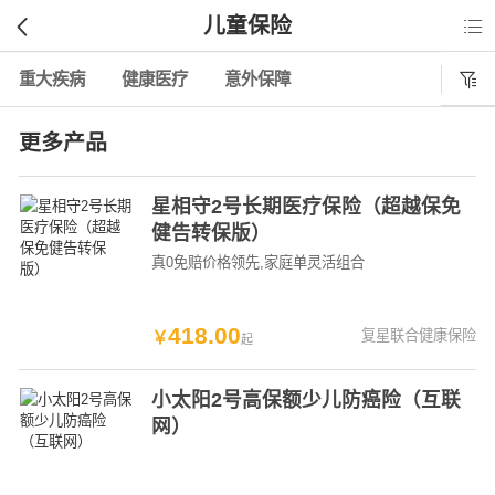
儿童保险

重大疾病
健康医疗
意外保障

更多产品
星相守2号长期医疗保险（超越保免
健告转保版）
真0免赔价格领先
,家庭单灵活组合
418
.
00
复星联合健康保险
￥
起
小太阳2号高保额少儿防癌险（互联
网）