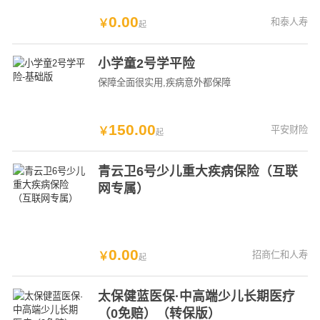
0
.
00
和泰人寿
￥
起
小学童2号学平险
保障全面很实用
,疾病意外都保障
150
.
00
平安财险
￥
起
青云卫6号少儿重大疾病保险（互联
网专属）
0
.
00
招商仁和人寿
￥
起
太保健蓝医保·中高端少儿长期医疗
（0免赔）（转保版）