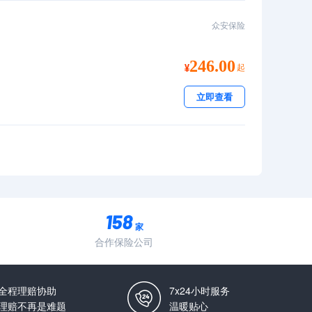
众安保险
246.00
起
立即查看
家
合作保险公司
全程理赔协助
7x24小时服务
理赔不再是难题
温暖贴心