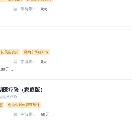
等待期
：
0天
拓展自费药
网约车司机可保
等待期
：
0天
1-15天,30天,90天,180天,365天
期医疗险（家庭版）
免健告医疗险
惠
免健告10年保证续保
等待期
：
60天