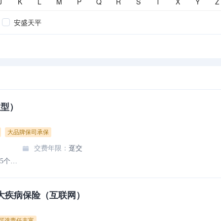
J
K
L
M
P
Q
R
S
T
X
Y
Z
安盛天平
红型）
大品牌保司承保
交费年限
：
趸交
本合同生效后的第5个保单周年日
重大疾病保险（互联网）
可选责任丰富