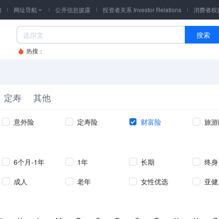
询
网址导航
公开信息披露
投资者关系 Investor Relations
消费者权

搜索
热搜：
定寿
其他
意外险
定寿险
财富险
旅游
6个月-1年
1年
长期
终身
成人
老年
女性优选
亚健