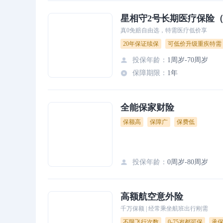
星相守2号长期医疗保险
真0免赔自由选，特需医疗低价享
20年保证续保
可低价升级重疾特需
投保年龄
：
1周岁-70周岁
保障期限
：
1年
全能保家财险
保额高
保障广
保费低
投保年龄
：
0周岁-80周岁
高额航空意外险
千万保额 | 经常乘坐航班出行刚需
不限飞行次数
0-75岁都可保
承