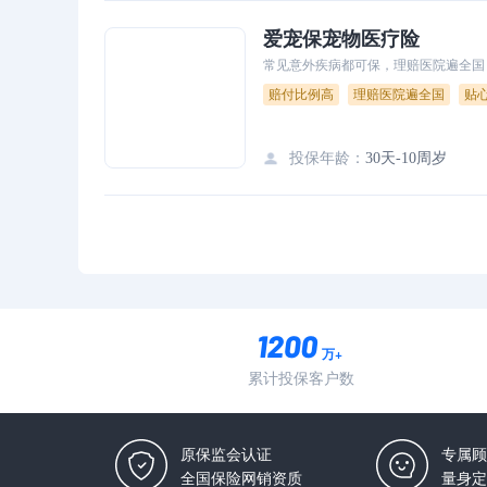
爱宠保宠物医疗险
常见意外疾病都可保，理赔医院遍全国
赔付比例高
理赔医院遍全国
贴
投保年龄
：
30天-10周岁
万+
累计投保客户数
原保监会认证
专属顾
全国保险网销资质
量身定