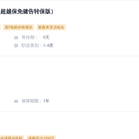
（超越保免健告转保版）
真0免赔价格领先
家庭单灵活组合
等待期
：
0天
职业类别
：
1-4类
保障期限
：
1年
保全球商业民航
保额高达1000万