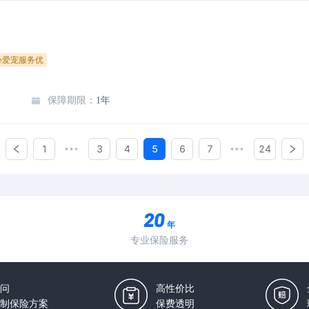
心爱宠服务优
保障期限
：
1年
1
3
4
5
6
7
24
•••
•••
年
专业保险服务
问
高性价比
制保险方案
保费透明