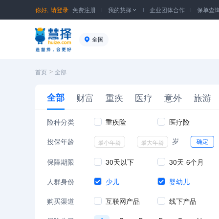
你好,
请登录
免费注册
我的慧择
企业团体合作
保单查

全国
>
首页
全部
全部
财富
重疾
医疗
意外
旅游
险种分类
重疾险
医疗险
投保年龄
岁
确定
保障期限
30天以下
30天-6个月
人群身份
少儿
婴幼儿
购买渠道
互联网产品
线下产品