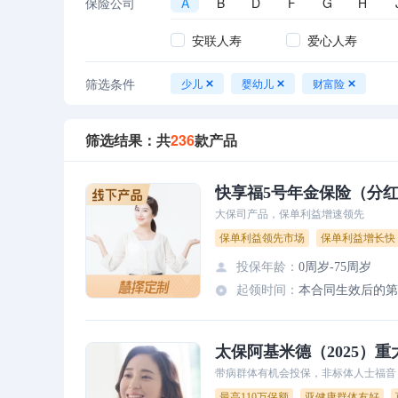
保险公司
A
B
D
F
G
H
安联人寿
爱心人寿
筛选条件
少儿
婴幼儿
财富险
筛选结果：共
236
款产品
快享福5号年金保险（分
大保司产品，保单利益增速领先
保单利益领先市场
保单利益增长快
投保年龄
：
0周岁-75周岁
起领时间
：
太保阿基米德（2025）
带病群体有机会投保，非标体人士福音
最高110万保额
亚健康群体友好