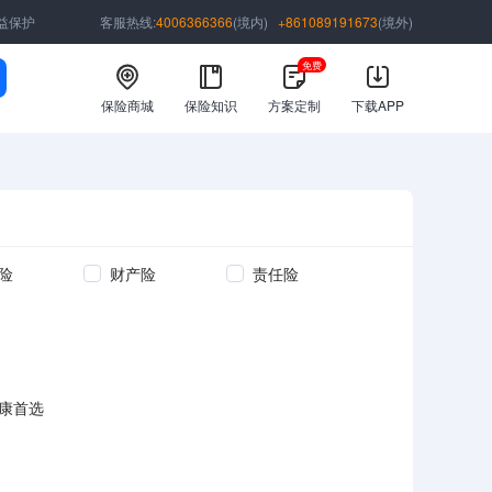
益保护
客服热线:
4006366366
(境内)
+861089191673
(境外)
免费
保险商城
保险知识
方案定制
下载APP
险
财产险
责任险
康首选