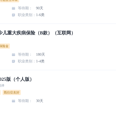
等待期
：
90天
职业类别
：
1-6类
少儿重大疾病保险（B款）（互联网）
保险金
等待期
：
180天
职业类别
：
1-4类
025版（个人版）
选择
既往症友好
等待期
：
30天