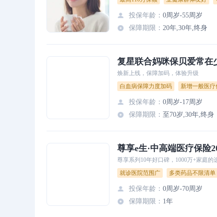
投保年龄
：
0周岁-55周岁
保障期限
：
20年,30年,终身
复星联合妈咪保贝爱常在
焕新上线，保障加码，体验升级
白血病保障力度加码
新增一般医疗
投保年龄
：
0周岁-17周岁
保障期限
：
至70岁,30年,终身
尊享e生·中高端医疗保险2
尊享系列10年好口碑，1000万+家庭的
就诊医院范围广
多类药品不限清单
投保年龄
：
0周岁-70周岁
保障期限
：
1年