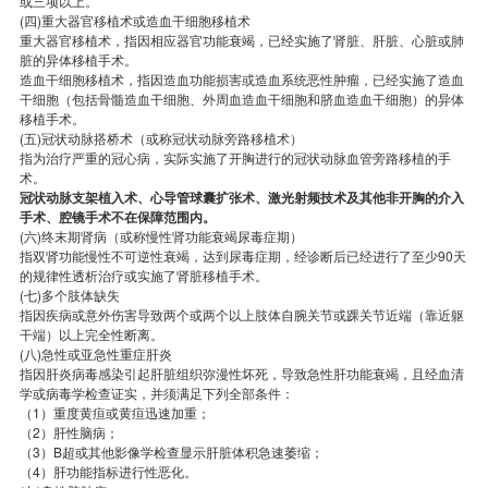
或三项以上。
(四)重大器官移植术或造血干细胞移植术
重大器官移植术，指因相应器官功能衰竭，已经实施了肾脏、肝脏、心脏或肺
脏的异体移植手术。
造血干细胞移植术，指因造血功能损害或造血系统恶性肿瘤，已经实施了造血
干细胞（包括骨髓造血干细胞、外周血造血干细胞和脐血造血干细胞）的异体
移植手术。
(五)冠状动脉搭桥术（或称冠状动脉旁路移植术）
指为治疗严重的冠心病，实际实施了开胸进行的冠状动脉血管旁路移植的手
术。
冠状动脉支架植入术、心导管球囊扩张术、激光射频技术及其他非开胸的介入
手术、腔镜手术不在保障范围内。
(六)终末期肾病（或称慢性肾功能衰竭尿毒症期）
指双肾功能慢性不可逆性衰竭，达到尿毒症期，经诊断后已经进行了至少90天
的规律性透析治疗或实施了肾脏移植手术。
(七)多个肢体缺失
指因疾病或意外伤害导致两个或两个以上肢体自腕关节或踝关节近端（靠近躯
干端）以上完全性断离。
(八)急性或亚急性重症肝炎
指因肝炎病毒感染引起肝脏组织弥漫性坏死，导致急性肝功能衰竭，且经血清
学或病毒学检查证实，并须满足下列全部条件：
（1）重度黄疸或黄疸迅速加重；
（2）肝性脑病；
（3）B超或其他影像学检查显示肝脏体积急速萎缩；
（4）肝功能指标进行性恶化。