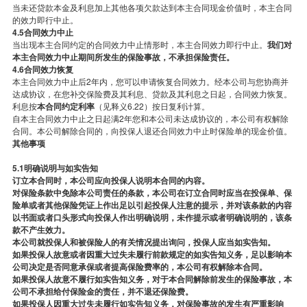
当未还贷款本金及利息加上其他各项欠款达到本主合同现金价值时，本主合同
的效力即行中止。
4.5合同效力中止
当出现本主合同约定的合同效力中止情形时，本主合同效力即行中止。
我们对
本主合同效力中止期间所发生的保险事故，不承担保险责任。
4.6合同效力恢复
本主合同效力中止后2年内，您可以申请恢复合同效力。经本公司与您协商并
达成协议，在您补交保险费及其利息、贷款及其利息之日起，合同效力恢复。
利息按
本合同约定利率
（见释义6.22）按日复利计算。
自本主合同效力中止之日起满2年您和本公司未达成协议的，本公司有权解除
合同。本公司解除合同的，向投保人退还合同效力中止时保险单的现金价值。
其他事项
5.1明确说明与如实告知
订立本合同时，本公司应向投保人说明本合同的内容。
对保险条款中免除本公司责任的条款，本公司在订立合同时应当在投保单、保
险单或者其他保险凭证上作出足以引起投保人注意的提示，并对该条款的内容
以书面或者口头形式向投保人作出明确说明，未作提示或者明确说明的，该条
款不产生效力。
本公司就投保人和被保险人的有关情况提出询问，投保人应当如实告知。
如果投保人故意或者因重大过失未履行前款规定的如实告知义务，足以影响本
公司决定是否同意承保或者提高保险费率的，本公司有权解除本合同。
如果投保人故意不履行如实告知义务，对于本合同解除前发生的保险事故，本
公司不承担给付保险金的责任，并不退还保险费。
如果投保人因重大过失未履行如实告知义务，对保险事故的发生有严重影响