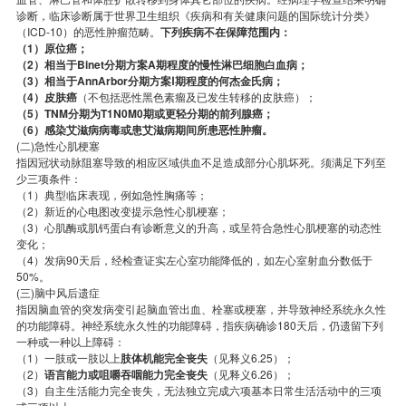
诊断，临床诊断属于世界卫生组织《疾病和有关健康问题的国际统计分类》
（ICD-10）的恶性肿瘤范畴。
下列疾病不在保障范围内：
（1）原位癌；
（2）相当于Binet分期方案A期程度的慢性淋巴细胞白血病；
（3）相当于AnnArbor分期方案Ⅰ期程度的何杰金氏病；
（4）皮肤癌
（不包括恶性黑色素瘤及已发生转移的皮肤癌）；
（5）TNM分期为T1N0M0期或更轻分期的前列腺癌；
（6）感染艾滋病病毒或患艾滋病期间所患恶性肿瘤。
(二)急性心肌梗塞
指因冠状动脉阻塞导致的相应区域供血不足造成部分心肌坏死。须满足下列至
少三项条件：
（1）典型临床表现，例如急性胸痛等；
（2）新近的心电图改变提示急性心肌梗塞；
（3）心肌酶或肌钙蛋白有诊断意义的升高，或呈符合急性心肌梗塞的动态性
变化；
（4）发病90天后，经检查证实左心室功能降低的，如左心室射血分数低于
50%。
(三)脑中风后遗症
指因脑血管的突发病变引起脑血管出血、栓塞或梗塞，并导致神经系统永久性
的功能障碍。神经系统永久性的功能障碍，指疾病确诊180天后，仍遗留下列
一种或一种以上障碍：
（1）一肢或一肢以上
肢体机能完全丧失
（见释义6.25）；
（2）
语言能力或咀嚼吞咽能力完全丧失
（见释义6.26）；
（3）自主生活能力完全丧失，无法独立完成六项基本日常生活活动中的三项