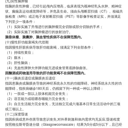
(九)良性脑肿瘤
指脑的良性肿瘤，已经引起颅内压增高，临床表现为视神经乳头水肿、精神症
状、癫痫及运动感觉障碍等，并危及生命。须由头颅断层扫描（CT）、核磁共
振检查（MRI）或正电子发射断层扫描（PET）等影像学检查证实，并须满足
下列至少一项条件：
（1）实际实施了开颅进行的脑肿瘤完全切除或部分切除的手术；
（2）实际实施了对脑肿瘤进行的放射治疗。
脑垂体瘤、脑囊肿、脑血管性疾病不在保障范围内。
(十)慢性肝功能衰竭失代偿期
指因慢性肝脏疾病导致肝功能衰竭，须满足下列全部条件：
（1）持续性黄疸；
（2）腹水；
（3）肝性脑病；
（4）充血性脾肿大伴脾功能亢进或食管胃底静脉曲张。
因酗酒或药物滥用导致的肝功能衰竭不在保障范围内。
(十一)脑炎后遗症或脑膜炎后遗症
指因患脑炎或脑膜炎导致的神经系统永久性的功能障碍。神经系统永久性的功
能障碍，指疾病确诊180天后，仍残留下列一种或一种以上障碍：
（1）一肢或一肢以上肢体机能完全丧失；
（2）语言能力或咀嚼吞咽能力完全丧失；
（3）自主生活能力完全丧失，无法独立完成六项基本日常生活活动中的三项
或三项以上。
(十二)深度昏迷
指因疾病或意外伤害导致意识丧失,对外界刺激和体内需求均无反应,昏迷程度
按照格拉斯哥昏迷分级（Glasgowcomascale）结果为5分或5分以下，且已经