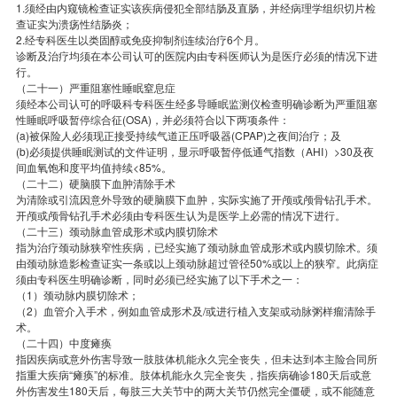
1.须经由内窥镜检查证实该疾病侵犯全部结肠及直肠，并经病理学组织切片检
查证实为溃疡性结肠炎；
2.经专科医生以类固醇或免疫抑制剂连续治疗6个月。
诊断及治疗均须在本公司认可的医院内由专科医师认为是医疗必须的情况下进
行。
（二十一）严重阻塞性睡眠窒息症
须经本公司认可的呼吸科专科医生经多导睡眠监测仪检查明确诊断为严重阻塞
性睡眠呼吸暂停综合征(OSA)，并必须符合以下两项条件：
(a)被保险人必须现正接受持续气道正压呼吸器(CPAP)之夜间治疗；及
(b)必须提供睡眠测试的文件证明，显示呼吸暂停低通气指数（AHI）>30及夜
间血氧饱和度平均值持续<85%。
（二十二）硬脑膜下血肿清除手术
为清除或引流因意外导致的硬脑膜下血肿，实际实施了开颅或颅骨钻孔手术。
开颅或颅骨钻孔手术必须由专科医生认为是医学上必需的情况下进行。
（二十三）颈动脉血管成形术或内膜切除术
指为治疗颈动脉狭窄性疾病，已经实施了颈动脉血管成形术或内膜切除术。须
由颈动脉造影检查证实一条或以上颈动脉超过管径50%或以上的狭窄。此病症
须由专科医生明确诊断，同时必须已经实施了以下手术之一：
（1）颈动脉内膜切除术；
（2）血管介入手术，例如血管成形术及/或进行植入支架或动脉粥样瘤清除手
术。
（二十四）中度瘫痪
指因疾病或意外伤害导致一肢肢体机能永久完全丧失，但未达到本主险合同所
指重大疾病“瘫痪”的标准。肢体机能永久完全丧失，指疾病确诊180天后或意
外伤害发生180天后，每肢三大关节中的两大关节仍然完全僵硬，或不能随意