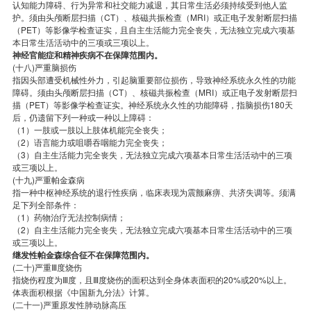
认知能力障碍、行为异常和社交能力减退，其日常生活必须持续受到他人监
护。须由头颅断层扫描（CT）、核磁共振检查（MRI）或正电子发射断层扫描
（PET）等影像学检查证实，且自主生活能力完全丧失，无法独立完成六项基
本日常生活活动中的三项或三项以上。
神经官能症和精神疾病不在保障范围内。
(十八)严重脑损伤
指因头部遭受机械性外力，引起脑重要部位损伤，导致神经系统永久性的功能
障碍。须由头颅断层扫描（CT）、核磁共振检查（MRI）或正电子发射断层扫
描（PET）等影像学检查证实。神经系统永久性的功能障碍，指脑损伤180天
后，仍遗留下列一种或一种以上障碍：
（1）一肢或一肢以上肢体机能完全丧失；
（2）语言能力或咀嚼吞咽能力完全丧失；
（3）自主生活能力完全丧失，无法独立完成六项基本日常生活活动中的三项
或三项以上。
(十九)严重帕金森病
指一种中枢神经系统的退行性疾病，临床表现为震颤麻痹、共济失调等。须满
足下列全部条件：
（1）药物治疗无法控制病情；
（2）自主生活能力完全丧失，无法独立完成六项基本日常生活活动中的三项
或三项以上。
继发性帕金森综合征不在保障范围内。
(二十)严重Ⅲ度烧伤
指烧伤程度为Ⅲ度，且Ⅲ度烧伤的面积达到全身体表面积的20%或20%以上。
体表面积根据《中国新九分法》计算。
(二十一)严重原发性肺动脉高压