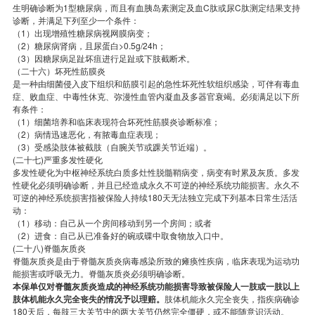
生明确诊断为1型糖尿病，而且有血胰岛素测定及血C肽或尿C肽测定结果支持
诊断，并满足下列至少一个条件：
（1）出现增殖性糖尿病视网膜病变；
（2）糖尿病肾病，且尿蛋白>0.5g/24h；
（3）因糖尿病足趾坏疽进行足趾或下肢截断术。
（二十六）坏死性筋膜炎
是一种由细菌侵入皮下组织和筋膜引起的急性坏死性软组织感染，可伴有毒血
症、败血症、中毒性休克、弥漫性血管内凝血及多器官衰竭。必须满足以下所
有条件：
（1）细菌培养和临床表现符合坏死性筋膜炎诊断标准；
（2）病情迅速恶化，有脓毒血症表现；
（3）受感染肢体被截肢（自腕关节或踝关节近端）。
(二十七)严重多发性硬化
多发性硬化为中枢神经系统白质多灶性脱髓鞘病变，病变有时累及灰质。多发
性硬化必须明确诊断，并且已经造成永久不可逆的神经系统功能损害。永久不
可逆的神经系统损害指被保险人持续180天无法独立完成下列基本日常生活活
动：
（1）移动：自己从一个房间移动到另一个房间；或者
（2）进食：自己从已准备好的碗或碟中取食物放入口中。
(二十八)脊髓灰质炎
脊髓灰质炎是由于脊髓灰质炎病毒感染所致的瘫痪性疾病，临床表现为运动功
能损害或呼吸无力。脊髓灰质炎必须明确诊断。
本保单仅对脊髓灰质炎造成的神经系统功能损害导致被保险人一肢或一肢以上
肢体机能永久完全丧失的情况予以理赔。
肢体机能永久完全丧失，指疾病确诊
180天后，每肢三大关节中的两大关节仍然完全僵硬，或不能随意识活动。