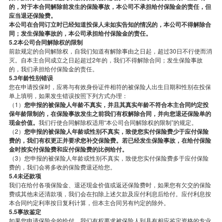
的，对于本合同解除前发生的保险事故，本公司不承担给付保险金的责任，但
应当退还保险费。
本公司在合同订立时已经知道投保人未如实告知的情况的，本公司不得解除合
同；发生保险事故的，本公司承担给付保险金的责任。
5.2本公司合同解除权的限制
前款规定的合同解除权，自我们知道有解除事由之日起，超过30日不行使而消
灭。自本主合同成立之日起超过2年的，我们不得解除合同；发生保险事故
的，我们承担给付保险金的责任。
5.3年龄性别错误
您在申请投保时，应将与有效身份证件相符的被保险人出生日期和性别在投保
单上填明，如果发生错误按照下列方式办理：
（1）
您申报的被保险人年龄不真实，并且其真实年龄不符合本主合同约定投
保年龄限制的，在保险事故发生之前我们有权解除合同，并向您退还保险单的
现金价值。
我们行使合同解除权适用“本公司合同解除权的限制”的规定。
（2）
您申报的被保险人年龄或性别不真实，致使您实付保险费少于应付保险
费的，我们有权更正并要求您补交保险费。若已经发生保险事故，在给付保险
金时按实付保险费和应付保险费的比例给付。
（3）您申报的被保险人年龄或性别不真实，致使您实付保险费多于应付保险
费的，我们会将多收的保险费退还给您。
5.4未还款项
我们在给付各项保险金、退还现金价值或返还保险费时，如果您有欠交的保险
费或其他未还清款项，我们会在扣除上述欠款及应付利息后给付。应付利息按
本合同约定利率按日复利计算，但本主合同另有约定的除外。
5.5事故鉴定
如果您申请保险金的给付，我们有权要求被保险人到具有相应鉴定资格的专业