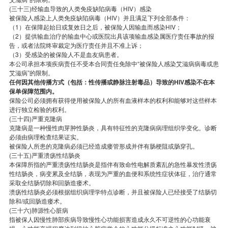
(三十三)经输血导致的人类免疫缺陷病毒（HIV）感染
被保险人感染上人类免疫缺陷病毒（HIV）并且满足下列全部条件：
（1）在保障起始日或复效日之后，被保险人因输血而感染HIV；
（2）提供输血治疗的输血中心或医院出具该项输血感染属医疗责任事故的报
告，或者法院终审裁定为医疗责任并且不准上诉；
（3）受感染的被保险人不是血友病患者。
本公司承担本项疾病责任不受本合同责任免除中“被保险人感染艾滋病病毒或患
艾滋病”的限制。
任何因其他传播方式（包括：性传播或静脉注射毒品）导致的HIV感染不在本
保单保障范围内。
保险公司必须拥有获得使用被保险人的所有血液样本的权利和能够对这些样本
进行独立检验的权利。
(三十四)严重克隆病
克隆病是一种慢性肉芽肿性肠炎，具有特征性的克隆病病理组织学变化。诊断
必须由病理检查结果证实。
被保险人所患的克隆病必须已经造成瘘管形成并伴有肠梗阻或肠穿孔。
(三十五)严重溃疡性结肠炎
本保障所指的严重溃疡性结肠炎是指伴有致命性电解质紊乱的急性暴发性溃疡
性结肠炎，病变累及全结肠，表现为严重的血便和系统性症状体征，治疗通常
采取全结肠切除和回肠造瘘术。
溃疡性结肠炎必须根据组织病理学特点诊断，并且被保险人已经接受了结肠切
除和/或回肠造瘘术。
(三十六)肺源性心脏病
指被保人因慢性肺部疾病导致慢性心功能损害造成永久不可逆性的心功能衰