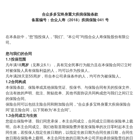
合众多多宝终身重大疾病保险条款
备案编号：合众人寿（2018）疾病保险 041 号
在本条款中，“您”指投保人，“我们”、“本公司”均指合众人寿保险股份有限公
司。
您与我们的合同
1.1投保范围
凡年满18
周岁
（见释义6.1），具有完全民事行为能力且在本保险合同订立时
对被保险人具有保险利益的人，均可以作为投保人。
凡年满28天至55周岁，符合本公司承保条件的人，均可作为被保险人。
1.2合同构成
本保险条款、保险单或其他保险凭证、投保书、与保险合同有关的投保文件、
合法有效的声明、批注、附贴批单、其他书面协议共同构成您与我们之间订立
的保险合同。
保险合同可以包括主险合同和附加险合同，“合众多多宝终身重大疾病保险合
同”是主险合同，以下简称为“本主合同”。
1.3合同成立与生效
您提出保险申请、我们同意承保，本主合同成立，合同成立日期在保险单上载
明。自本主合同成立、我们收取首期保险费并签发保险单的次日零时起本主合
同生效，若投保人指定生效日期的，以指定生效日期为合同生效日期，合同生
效日期在保险单上载明。本主合同生效的日期为本公司开始承担保险责任的日