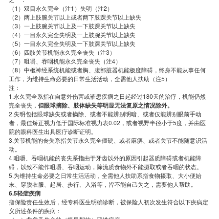
（1）双目永久完全（注1）失明（注2）
（2）两上肢腕关节以上或者两下肢踝关节以上缺失
（3）一上肢腕关节以上及一下肢踝关节以上缺失
（4）一目永久完全失明及一上肢腕关节以上缺失
（5）一目永久完全失明及一下肢踝关节以上缺失
（6）四肢关节机能永久完全丧失（注3）
（7）咀嚼、吞咽机能永久完全丧失（注4）
（8）中枢神经系统机能或者胸、腹部脏器机能极度障碍，终身不能从事任何
工作，为维持生命必要的日常生活活动，全需他人扶助（注5）
注：
1.永久完全系指在自意外伤害或罹患疾病之日起经过180天的治疗，机能仍然
完全丧失，
但眼球摘除、肢体缺失等明显无法复原之情况除外。
2.失明包括眼球缺失或者摘除、或者不能辨别明暗、或者仅能辨别眼前手动
者，最佳矫正视力低于国际标准视力表0.02，或者视野半径小于5度，并由医
院的眼科医生出具医疗诊断证明。
3.关节机能的丧失系指关节永久完全僵硬、或者麻痹、或者关节不能随意识活
动。
4.咀嚼、吞咽机能的丧失系指由于牙齿以外的原因引起器质障碍或者机能障
碍，以致不能作咀嚼、吞咽运动，除流质食物外不能摄取或者吞咽的状态。
5.为维持生命必要之日常生活活动，全需他人扶助系指食物摄取、大小便始
末、穿脱衣服、起居、步行、入浴等，皆不能自己为之，需要他人帮助。
6.5轻症疾病
指保险责任生效后，经专科医生明确诊断，被保险人初次发生符合以下疾病定
义所述条件的疾病：