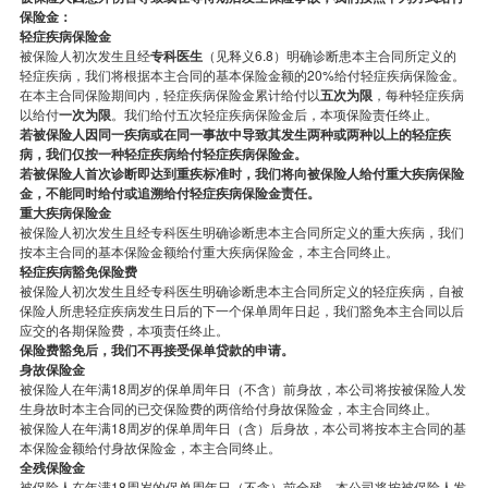
保险金：
轻症疾病保险金
被保险人初次发生且经
专科医生
（见释义6.8）明确诊断患本主合同所定义的
轻症疾病，我们将根据本主合同的基本保险金额的20%给付轻症疾病保险金。
在本主合同保险期间内，轻症疾病保险金累计给付以
五次为限
，每种轻症疾病
以给付
一次为限
。我们给付五次轻症疾病保险金后，本项保险责任终止。
若被保险人因同一疾病或在同一事故中导致其发生两种或两种以上的轻症疾
病，我们仅按一种轻症疾病给付轻症疾病保险金。
若被保险人首次诊断即达到重疾标准时，我们将向被保险人给付重大疾病保险
金，不能同时给付或追溯给付轻症疾病保险金责任。
重大疾病保险金
被保险人初次发生且经专科医生明确诊断患本主合同所定义的重大疾病，我们
按本主合同的基本保险金额给付重大疾病保险金，本主合同终止。
轻症疾病豁免保险费
被保险人初次发生且经专科医生明确诊断患本主合同所定义的轻症疾病，自被
保险人所患轻症疾病发生日后的下一个保单周年日起，我们豁免本主合同以后
应交的各期保险费，本项责任终止。
保险费豁免后，我们不再接受保单贷款的申请。
身故保险金
被保险人在年满18周岁的保单周年日（不含）前身故，本公司将按被保险人发
生身故时本主合同的已交保险费的两倍给付身故保险金，本主合同终止。
被保险人在年满18周岁的保单周年日（含）后身故，本公司将按本主合同的基
本保险金额给付身故保险金，本主合同终止。
全残保险金
被保险人在年满18周岁的保单周年日（不含）前全残，本公司将按被保险人发