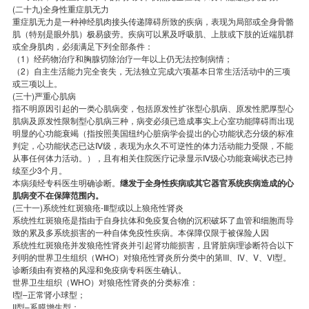
(二十九)全身性重症肌无力
重症肌无力是一种神经肌肉接头传递障碍所致的疾病，表现为局部或全身骨骼
肌（特别是眼外肌）极易疲劳。疾病可以累及呼吸肌、上肢或下肢的近端肌群
或全身肌肉，必须满足下列全部条件：
（1）经药物治疗和胸腺切除治疗一年以上仍无法控制病情；
（2）自主生活能力完全丧失，无法独立完成六项基本日常生活活动中的三项
或三项以上。
(三十)严重心肌病
指不明原因引起的一类心肌病变，包括原发性扩张型心肌病、原发性肥厚型心
肌病及原发性限制型心肌病三种，病变必须已造成事实上心室功能障碍而出现
明显的心功能衰竭（指按照美国纽约心脏病学会提出的心功能状态分级的标准
判定，心功能状态已达Ⅳ级，表现为永久不可逆性的体力活动能力受限，不能
从事任何体力活动。），且有相关住院医疗记录显示Ⅳ级心功能衰竭状态已持
续至少3个月。
本病须经专科医生明确诊断。
继发于全身性疾病或其它器官系统疾病造成的心
肌病变不在保障范围内。
(三十一)系统性红斑狼疮-Ⅲ型或以上狼疮性肾炎
系统性红斑狼疮是指由于自身抗体和免疫复合物的沉积破坏了血管和细胞而导
致的累及多系统损害的一种自体免疫性疾病。本保障仅限于被保险人因
系统性红斑狼疮并发狼疮性肾炎并引起肾功能损害，且肾脏病理诊断符合以下
列明的世界卫生组织（WHO）对狼疮性肾炎所分类中的第III、IV、V、VI型。
诊断须由有资格的风湿和免疫病专科医生确认。
世界卫生组织（WHO）对狼疮性肾炎的分类标准：
I型–正常肾小球型；
II型–系膜增生型；