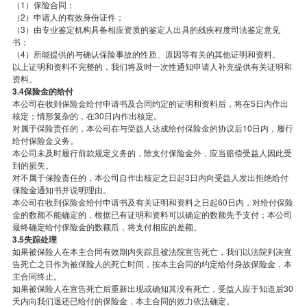
（1）保险合同；
（2）申请人的有效身份证件；
（3）由专业鉴定机构具备相应资质的鉴定人出具的残疾程度司法鉴定意见
书；
（4）所能提供的与确认保险事故的性质、原因等有关的其他证明和资料。
以上证明和资料不完整的，我们将及时一次性通知申请人补充提供有关证明和
资料。
3.4保险金的给付
本公司在收到保险金给付申请书及合同约定的证明和资料后，将在5日内作出
核定；情形复杂的，在30日内作出核定。
对属于保险责任的，本公司在与受益人达成给付保险金的协议后10日内，履行
给付保险金义务。
本公司未及时履行前款规定义务的，除支付保险金外，应当赔偿受益人因此受
到的损失。
对不属于保险责任的，本公司自作出核定之日起3日内向受益人发出拒绝给付
保险金通知书并说明理由。
本公司在收到保险金给付申请书及有关证明和资料之日起60日内，对给付保险
金的数额不能确定的，根据已有证明和资料可以确定的数额先予支付；本公司
最终确定给付保险金的数额后，将支付相应的差额。
3.5失踪处理
如果被保险人在本主合同有效期内失踪且被法院宣告死亡，我们以法院判决宣
告死亡之日作为被保险人的死亡时间，按本主合同的约定给付身故保险金，本
主合同终止。
如果被保险人在宣告死亡后重新出现或确知其没有死亡，受益人应于知道后30
天内向我们退还已给付的保险金，本主合同的效力依法确定。