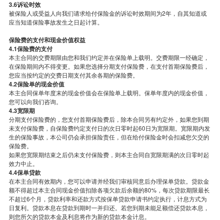
3.6诉讼时效
被保险人或受益人向我们请求给付保险金的诉讼时效期间为2年，自其知道或
应当知道保险事故发生之日起计算。
保险费的支付和现金价值权益
4.1保险费的支付
本主合同的交费期限由您和我们约定并在保险单上载明。交费期限一经确定，
在保险期间内不得变更。如果您选择分期支付保险费，在支付首期保险费后，
您应当按约定的交费日期支付其余各期的保险费。
4.2保险单的现金价值
本主合同保单年度末的现金价值会在保险单上载明。保单年度内的现金价值，
您可以向我们咨询。
4.3宽限期
分期支付保险费的，您支付首期保险费后，除本合同另有约定外，如果您到期
未支付保险费，自保险费约定支付日的次日零时起60日为宽限期。宽限期内发
生的保险事故，本公司仍会承担保险责任，但在给付保险金时会扣减您欠交的
保险费。
如果您宽限期结束之后仍未支付保险费，则本主合同自宽限期满的次日零时起
效力中止。
4.4保单贷款
在本主合同有效期内，您可以申请并经我们审核同意后办理保单贷款。贷款金
额不得超过本主合同现金价值扣除各项欠款后余额的80%，每次贷款期限最长
不超过6个月，贷款利率和还款方式按保单贷款申请书约定执行，计息方式为
日复利。贷款本息在贷款到期时一并归还。若您到期未能足额偿还贷款本息，
则您所欠的贷款本金及利息将作为新的贷款本金计息。