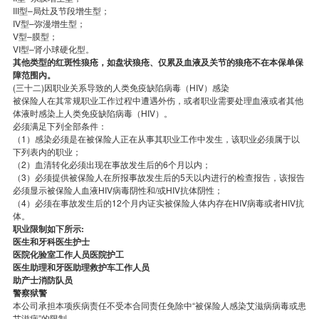
III型–局灶及节段增生型；
IV型–弥漫增生型；
V型–膜型；
VI型–肾小球硬化型。
其他类型的红斑性狼疮，如盘状狼疮、仅累及血液及关节的狼疮不在本保单保
障范围內。
(三十二)因职业关系导致的人类免疫缺陷病毒（HIV）感染
被保险人在其常规职业工作过程中遭遇外伤，或者职业需要处理血液或者其他
体液时感染上人类免疫缺陷病毒（HIV）。
必须满足下列全部条件：
（1）感染必须是在被保险人正在从事其职业工作中发生，该职业必须属于以
下列表内的职业；
（2）血清转化必须出现在事故发生后的6个月以内；
（3）必须提供被保险人在所报事故发生后的5天以内进行的检查报告，该报告
必须显示被保险人血液HIV病毒阴性和/或HIV抗体阴性；
（4）必须在事故发生后的12个月内证实被保险人体内存在HIV病毒或者HIV抗
体。
职业限制如下所示:
医生和牙科医生护士
医院化验室工作人员医院护工
医生助理和牙医助理救护车工作人员
助产士消防队员
警察狱警
本公司承担本项疾病责任不受本合同责任免除中“被保险人感染艾滋病病毒或患
艾滋病”的限制。