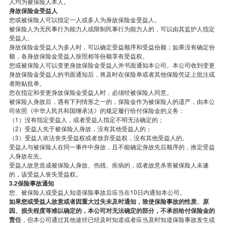
人均为被保险人本人。
身故保险金受益人
您或被保险人可以指定一人或多人为身故保险金受益人。
被保险人为无民事行为能力人或限制民事行为能力人的，可以由其监护人指定
受益人。
身故保险金受益人为多人时，可以确定受益顺序和受益份额；如果没有确定份
额，各身故保险金受益人按照相等份额享有受益权。
您或被保险人可以变更身故保险金受益人并书面通知本公司。本公司收到变更
身故保险金受益人的书面通知后，将及时在保险单或者其他保险凭证上批注或
者附贴批单。
您在指定和变更身故保险金受益人时，必须经被保险人同意。
被保险人身故后，遇有下列情形之一的，保险金作为被保险人的遗产，由本公
司依照《中华人民共和国继承法》的规定履行给付保险金的义务：
（1）没有指定受益人，或者受益人指定不明无法确定的；
（2）受益人先于被保险人身故，没有其他受益人的；
（3）受益人依法丧失受益权或者放弃受益权，没有其他受益人的。
受益人与被保险人在同一事件中身故，且不能确定身故先后顺序的，推定受益
人身故在先。
受益人故意造成被保险人身故、伤残、疾病的，或者故意杀害被保险人未遂
的，该受益人丧失受益权。
3.2保险事故通知
您、被保险人或受益人知道保险事故后应当在10日内通知本公司。
如果您或受益人故意或者因重大过失未及时通知，致使保险事故的性质、原
因、损失程度等难以确定的，本公司对无法确定的部分，不承担给付保险金的
责任
，但本公司通过其他途径已经及时知道或者应当及时知道保险事故发生或