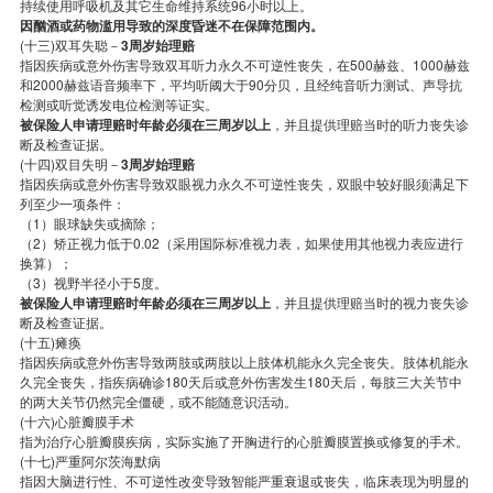
持续使用呼吸机及其它生命维持系统96小时以上。
因酗酒或药物滥用导致的深度昏迷不在保障范围内。
(十三)双耳失聪－
3周岁始理赔
指因疾病或意外伤害导致双耳听力永久不可逆性丧失，在500赫兹、1000赫兹
和2000赫兹语音频率下，平均听阈大于90分贝，且经纯音听力测试、声导抗
检测或听觉诱发电位检测等证实。
被保险人申请理赔时年龄必须在三周岁以上
，并且提供理赔当时的听力丧失诊
断及检查证据。
(十四)双目失明－
3周岁始理赔
指因疾病或意外伤害导致双眼视力永久不可逆性丧失，双眼中较好眼须满足下
列至少一项条件：
（1）眼球缺失或摘除；
（2）矫正视力低于0.02（采用国际标准视力表，如果使用其他视力表应进行
换算）；
（3）视野半径小于5度。
被保险人申请理赔时年龄必须在三周岁以上
，并且提供理赔当时的视力丧失诊
断及检查证据。
(十五)瘫痪
指因疾病或意外伤害导致两肢或两肢以上肢体机能永久完全丧失。肢体机能永
久完全丧失，指疾病确诊180天后或意外伤害发生180天后，每肢三大关节中
的两大关节仍然完全僵硬，或不能随意识活动。
(十六)心脏瓣膜手术
指为治疗心脏瓣膜疾病，实际实施了开胸进行的心脏瓣膜置换或修复的手术。
(十七)严重阿尔茨海默病
指因大脑进行性、不可逆性改变导致智能严重衰退或丧失，临床表现为明显的