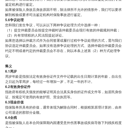
鉴定机构进行鉴定。
如果被保险人身故且身故原因不明，除法律所不允许的情形外，我们可以要求
解剖检验或要求司法鉴定机构对保险事故进行鉴定。
5.6争议处理
您和我们发生争议，可以从以下两种争议处理方式中选择一种：
（1）提交仲裁委员会按提交仲裁时该仲裁委员会现行有效的仲裁规则仲裁；
（2）向有管辖权的人民法院提起诉讼。
如果您选择以仲裁方式作为合同签署或履行过程中争议处理的方式，需与我们
协议选定仲裁委员会。如果没有选择争议处理的方式、选择仲裁但仲裁委员会
约定不明或者约定的仲裁委员会不存在，则以本条上述第（2）种方式处理争
议。
释义
6.1周岁
周岁年龄是指按法定有效身份证件文件中记载的出生日期计算的年龄，自出生
之日起为零周岁，每经过一年增加一岁，不足一年的不计。
6.2有效身份证件
指政府有权机关颁发的能够证明其合法真实身份的证件或文件等，如居民身份
证、按规定可使用的有效护照、营业执照等。
6.3现金价值
指保险单所具有的价值，通常体现为解除合同时，根据精算原理计算的，由本
公司退还的那部分金额。
6.4全残
是指被保险人在本合同保障期内因遭受意外伤害事故或疾病导致下列残疾程度
之一：