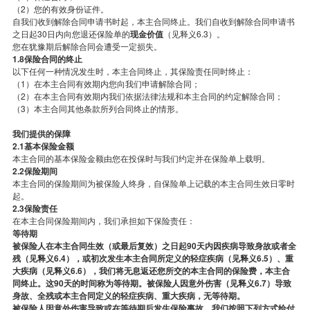
（2）您的有效身份证件。
自我们收到解除合同申请书时起，本主合同终止。我们自收到解除合同申请书
之日起30日内向您退还保险单的
现金价值
（见释义6.3）。
您在犹豫期后解除合同会遭受一定损失。
1.8保险合同的终止
以下任何一种情况发生时，本主合同终止，其保险责任同时终止：
（1）在本主合同有效期内您向我们申请解除合同；
（2）在本主合同有效期内我们依据法律法规和本主合同的约定解除合同；
（3）本主合同其他条款所列合同终止的情形。
我们提供的保障
2.1基本保险金额
本主合同的基本保险金额由您在投保时与我们约定并在保险单上载明。
2.2保险期间
本主合同的保险期间为被保险人终身，自保险单上记载的本主合同生效日零时
起。
2.3保险责任
在本主合同保险期间内，我们承担如下保险责任：
等待期
被保险人在本主合同生效（或最后复效）之日起90天内因疾病导致身故或者全
残（见释义6.4），或初次发生本主合同所定义的轻症疾病（见释义6.5）、重
大疾病（见释义6.6），我们将无息返还您所交的本主合同的保险费，本主合
同终止。这90天的时间称为等待期。被保险人因意外伤害（见释义6.7）导致
身故、全残或本主合同定义的轻症疾病、重大疾病，无等待期。
被保险人因意外伤害导致或在等待期后发生保险事故，我们按照下列方式给付