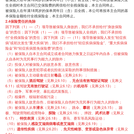
生全残时本主合同已交保险费的两倍给付全残保险金，本主合同终止。
被保险人在年满18周岁的保单周年日（含）后全残，本公司将按本主合同的基
本保险金额给付全残保险金，本主合同终止。
2.4保险责任的免除
因下列第（1）—（7）项导致被保险人身故的，我们不承担给付“身故保险
金”的责任；因下列第（1）—（8）项导致被保险人全残的，我们不承担给
付“全残保险金”的责任；因下列第（2）—（11）项导致被保险人发生“轻症疾
病”或初次发生“重大疾病”的，我们不承担给付“轻症疾病保险金”、“重大疾病保
险金”和“轻症疾病豁免保险费”的责任：
（1）被保险人自本主合同成立或者合同效力恢复之日起2年内自杀，但被保险
人自杀时为无民事行为能力人的除外；
（2）投保人对被保险人的故意杀害、故意伤害；
（3）被保险人故意犯罪或者抗拒依法采取的刑事强制措施；
（4）被保险人主动吸食或注射
毒品
（见释义6.9）；
（5）被保险人
酒后驾驶
（见释义6.10），
无合法有效驾驶证驾驶
（见释义
6.11）或驾驶
无有效行驶证
（见释义6.12）的
机动车
（见释义6.13）；
（6）战争、军事冲突、暴乱或武装叛乱；
（7）核爆炸、核辐射或核污染；
（8）被保险人故意自伤，但被保险人自伤时为无民事行为能力人的除外；
（9）被保险人从事
潜水
（见释义6.14）、跳伞、
攀岩
（见释义6.15）、蹦
极、驾驶滑翔机或滑翔伞、
探险
（见释义6.16）、摔跤、
武术比赛
（见释义
6.17）、
特技表演
（见释义6.18）、赛马、赛车等高风险运动；
（10）被保险人
感染艾滋病病毒或患艾滋病
（见释义6.19）；
（11）
遗传性疾病
（见释义6.20），
先天性畸形、变形或染色体异常
（见释义