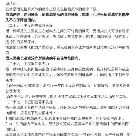
识活动。
肢体是指包括肩关节的整个上肢或包括髋关节的整个下肢。
自我伤害，局部瘫痪，病毒感染后的临时瘫痪，或由于心理疾病造成的机能丧
失不在保障范围内。
（二十五）中度严重克雅氏症
指一种罕见的主要发生在老年人之间的可传播的脑病。受感染的人可以有睡眠
紊乱，个性改变，共济失调，失语症，视觉丧失，物理，肌肉萎缩，肌阵挛，
进行性痴呆等症状。
须满足自主生活能力严重丧失，即无法独立完成六项基本日常生活活动中的两
项。
因人类生长激素治疗所致疾病不在保障范围内。
（二十六）中度重症肌无力
指一种神经与肌肉接头部位传递障碍的自身免疫性疾病，临床特征是局部或全
身肌肉于活动时易于疲劳无力，须经专科医生明确诊断，并同时满足下列全部
条件：
(1)经药物治疗或胸腺手术治疗一年以上无法控制病情，症状缓解、复发及恶化
交替出现；
(2)自主生活能力严重丧失，即无法独立完成六项基本日常生活活动中的二项。
（二十七）中度肌营养不良症
指一组原发于肌肉的遗传性疾病，临床表现为与神经系统无关的肌肉无力和肌
肉萎缩。须满足下列全部条件：
1.肌肉组织活检结果满足肌营养不良症的肌肉细胞变性、坏死等阳性改变；
2.自主生活能力严重丧失，无法独立完成六项基本日常生活活动中的两项或两
项以上。
本公司承担本项疾病责任不受本合同责任免除中“遗传性疾病，先天性畸形、变