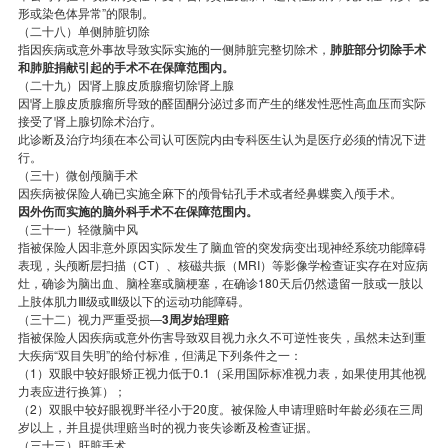
形或染色体异常”的限制。
（二十八）单侧肺脏切除
指因疾病或意外事故导致实际实施的一侧肺脏完整切除术，
肺脏部分切除手术
和肺脏捐献引起的手术不在保障范围内。
（二十九）因肾上腺皮质腺瘤切除肾上腺
因肾上腺皮质腺瘤所导致的醛固酮分泌过多而产生的继发性恶性高血压而实际
接受了肾上腺切除术治疗。
此诊断及治疗均须在本公司认可医院内由专科医生认为是医疗必须的情况下进
行。
（三十）微创颅脑手术
因疾病被保险人确已实施全麻下的颅骨钻孔手术或者经鼻蝶窦入颅手术。
因外伤而实施的脑外科手术不在保障范围内。
（三十一）轻微脑中风
指被保险人因非意外原因实际发生了脑血管的突发病变出现神经系统功能障碍
表现，头颅断层扫描（CT）、核磁共振（MRI）等影像学检查证实存在对应病
灶，确诊为脑出血、脑栓塞或脑梗塞，在确诊180天后仍然遗留一肢或一肢以
上肢体肌力Ⅲ级或Ⅲ级以下的运动功能障碍。
（三十二）视力严重受损—
3周岁始理赔
指被保险人因疾病或意外伤害导致双目视力永久不可逆性丧失，虽然未达到重
大疾病“双目失明”的给付标准，但满足下列条件之一：
（1）双眼中较好眼矫正视力低于0.1（采用国际标准视力表，如果使用其他视
力表应进行换算）；
（2）双眼中较好眼视野半径小于20度。被保险人申请理赔时年龄必须在三周
岁以上，并且提供理赔当时的视力丧失诊断及检查证据。
（三十三）肝脏手术