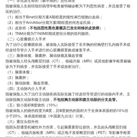
（一）非危及生命的（极早期的）恶性病变
指被保险人生前经组织病理学检查被明确诊断为下列恶性病变，并且接受了相
应的治疗。
（1）相当于Binet分期方案A期程度的慢性淋巴细胞白血病；
（2）相当于AnnArbor分期方案I期程度的何杰金氏病；
（3）皮肤癌（
不包括恶性黑色素瘤及已发生转移的皮肤癌
）；
（4）TNM分期为T1N0M0期或更轻分期的前列腺癌。
（二）心脏瓣膜介入手术
为了治疗心脏瓣膜疾病，被保险人实际接受了非开胸的经胸壁打孔内镜手术或
经皮经导管介入手术进行的心脏瓣膜置换或修复手术。
（三）脑垂体瘤、脑囊肿、脑动脉瘤及脑血管瘤
指被保险人经头颅断层扫描（CT）、核磁共振（MRI）或其他影像学检查被确
诊为下列病变，并实际接受了手术或放射治疗。
（1）脑垂体瘤；
（2）脑囊肿；
（3）脑动脉瘤、脑血管瘤。
（四）主动脉内介入手术
指被保险人为了治疗主动脉疾病实际实施了经皮经导管进行的动脉内手术。主
动脉指胸主动脉和腹主动脉，
不包括胸主动脉和腹主动脉的分支血管。
（五）较小面积Ⅲ度烧伤（10%）
指被保险人的烧伤程度为Ⅲ度，且Ⅲ度烧伤的面积大于全身体表面积的10%但
小于20%。体表面积根据《中国新九分法》计算。
（六）重症头部外伤
指因头部遭受机械性外力伤害，引起脑重要部位损伤，并且由头颅断层扫描
（CT）、核磁共振检查（MRI）或正电子发射断层扫描（PET）等影像学检查