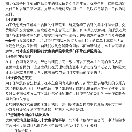
期，保险合同生效日以后每年的对应日是保单周年日。保单年度、保险费约定
支付日均以该日期计算。如果当月无对应的同一日，则以该月最后一日作为对
应日。
1.4犹豫期
为了使您充分了解本主合同的保障范围，确定选择了合适的基本保险金额、交
费期限和交费金额，自您签收本主合同之日起，有10天的犹豫期。如果您在此
期间提出解除本主合同，需要填写书面申请书，并提供您的保险合同及
有效身
份证件
（见释义6.2），我们将在扣除不超过人民币10元的保单工本费后无息
退还您所交的保险费。自我们收到您解除合同的书面申请时起，本主合同即被
解除。
对本主合同解除前发生的保险事故我们不承担保险责任。
1.5合同内容变更
在本主合同有效期内，经您与我们协商一致，可以变更本主合同的有关内容。
变更本主合同的，应当由我们在受理您的变更申请后在保险单或者其他保险凭
证上批注或者附贴批单，或者由您与我们订立书面的变更协议。
1.6投保信息变更
为了保障您的合法权益，在本主合同有效期间内，如果您提供给我们的联系方
式（包括联系地址、联系电话、电子邮箱等）或其他投保信息发生了变更，请
及时以书面或双方认可的其他形式通知我们，以便于我们及时为您改变保险合
同上的相关信息。
若您的联系方式变更而未通知我们，我们按本主合同载明的最新联系方式中一
种或多种途径发送的有关通知，均视为已送达给您。
1.7您解除合同的手续及风险
犹豫期届满且
被
保险人未发生保险事故
，您可申请解除本主合同。申请解除本
主合同时，请您填写解除合同申请书并向我们提供下列资料：
（1）保险合同；