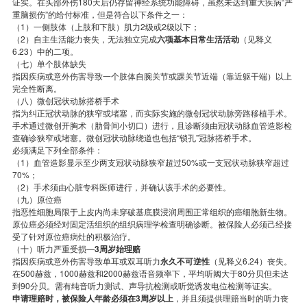
证实。在头部外伤180天后仍存留神经系统功能障碍，虽然未达到重大疾病“严
重脑损伤”的给付标准，但是符合以下条件之一：
（1）一侧肢体（上肢和下肢）肌力2级或2级以下；
（2）自主生活能力丧失，无法独立完成
六项基本日常生活活动
（见释义
6.23）中的二项。
（七）单个肢体缺失
指因疾病或意外伤害导致一个肢体自腕关节或踝关节近端（靠近躯干端）以上
完全性断离。
（八）微创冠状动脉搭桥手术
指为纠正冠状动脉的狭窄或堵塞，而实际实施的微创冠状动脉旁路移植手术。
手术通过微创开胸术（肋骨间小切口）进行，且诊断须由冠状动脉血管造影检
查确诊狭窄或堵塞。微创冠状动脉绕道也包括“锁孔”冠脉搭桥手术。
必须满足下列全部条件：
（1）血管造影显示至少两支冠状动脉狭窄超过50%或一支冠状动脉狭窄超过
70%；
（2）手术须由心脏专科医师进行，并确认该手术的必要性。
（九）原位癌
指恶性细胞局限于上皮内尚未穿破基底膜浸润周围正常组织的癌细胞新生物。
原位癌必须经对固定活组织的组织病理学检查明确诊断。被保险人必须己经接
受了针对原位癌病灶的积极治疗。
（十）听力严重受损—
3周岁始理赔
指因疾病或意外伤害导致单耳或双耳听力
永久不可逆性
（见释义6.24）丧失。
在500赫兹，1000赫兹和2000赫兹语音频率下，平均听阈大于80分贝但未达
到90分贝。需有纯音听力测试、声导抗检测或听觉诱发电位检测等证实。
申请理赔时，被保险人年龄必须在3周岁以上
，并且须提供理赔当时的听力丧