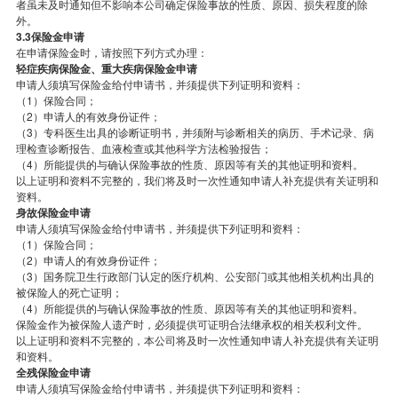
者虽未及时通知但不影响本公司确定保险事故的性质、原因、损失程度的除
外。
3.3保险金申请
在申请保险金时，请按照下列方式办理：
轻症疾病保险金、重大疾病保险金申请
申请人须填写保险金给付申请书，并须提供下列证明和资料：
（1）保险合同；
（2）申请人的有效身份证件；
（3）专科医生出具的诊断证明书，并须附与诊断相关的病历、手术记录、病
理检查诊断报告、血液检查或其他科学方法检验报告；
（4）所能提供的与确认保险事故的性质、原因等有关的其他证明和资料。
以上证明和资料不完整的，我们将及时一次性通知申请人补充提供有关证明和
资料。
身故保险金申请
申请人须填写保险金给付申请书，并须提供下列证明和资料：
（1）保险合同；
（2）申请人的有效身份证件；
（3）国务院卫生行政部门认定的医疗机构、公安部门或其他相关机构出具的
被保险人的死亡证明；
（4）所能提供的与确认保险事故的性质、原因等有关的其他证明和资料。
保险金作为被保险人遗产时，必须提供可证明合法继承权的相关权利文件。
以上证明和资料不完整的，本公司将及时一次性通知申请人补充提供有关证明
和资料。
全残保险金申请
申请人须填写保险金给付申请书，并须提供下列证明和资料：