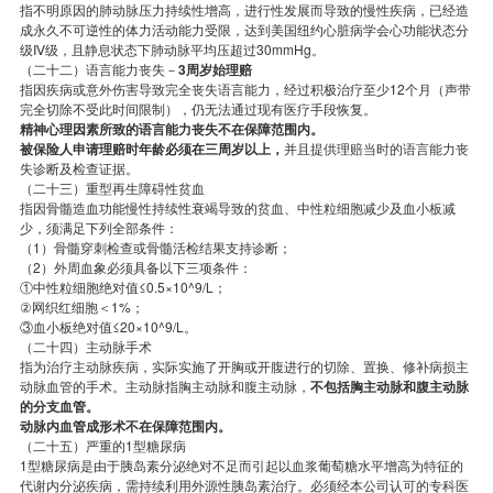
指不明原因的肺动脉压力持续性增高，进行性发展而导致的慢性疾病，已经造
成永久不可逆性的体力活动能力受限，达到美国纽约心脏病学会心功能状态分
级Ⅳ级，且静息状态下肺动脉平均压超过30mmHg。
（二十二）语言能力丧失－
3周岁始理赔
指因疾病或意外伤害导致完全丧失语言能力，经过积极治疗至少12个月（声带
完全切除不受此时间限制），仍无法通过现有医疗手段恢复。
精神心理因素所致的语言能力丧失不在保障范围内。
被保险人申请理赔时年龄必须在三周岁以上，
并且提供理赔当时的语言能力丧
失诊断及检查证据。
（二十三）重型再生障碍性贫血
指因骨髓造血功能慢性持续性衰竭导致的贫血、中性粒细胞减少及血小板减
少，须满足下列全部条件：
（1）骨髓穿刺检查或骨髓活检结果支持诊断；
（2）外周血象必须具备以下三项条件：
①中性粒细胞绝对值≤0.5×10^9/L；
②网织红细胞＜1%；
③血小板绝对值≤20×10^9/L。
（二十四）主动脉手术
指为治疗主动脉疾病，实际实施了开胸或开腹进行的切除、置换、修补病损主
动脉血管的手术。主动脉指胸主动脉和腹主动脉，
不包括胸主动脉和腹主动脉
的分支血管。
动脉内血管成形术不在保障范围内。
（二十五）严重的1型糖尿病
1型糖尿病是由于胰岛素分泌绝对不足而引起以血浆葡萄糖水平增高为特征的
代谢内分泌疾病，需持续利用外源性胰岛素治疗。必须经本公司认可的专科医