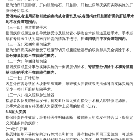
指为治疗肝脏肿瘤、肝内胆管结石、肝脓肿、肝包虫病等疾病而实际实施的肝
脏部分切除术。
因酒精或者滥用药物引致的疾病或者紊乱及/或者因捐赠肝脏而所需的肝脏手术
均不在保障范围内。
（三十四）胆道重建手术
指因疾病或胆道创伤导致接受涉及胆总管小肠吻合术的胆道重建手术。手术必
须在专科医生认为是医疗所需的情况下进行。
胆道闭锁并不在保障范围内。
（三十五）双侧卵巢切除术
指为治疗疾病实际接受了经腹部切开或腹腔镜进行的双侧卵巢完全切除手术。
部分卵巢切除不在保障范围内。
（三十六）单侧肾脏切除
指因疾病或意外事故实际实施的一侧肾脏切除术。
肾脏部分切除手术和肾脏捐
献引起的手术不在保障范围内。
（三十七）肝叶切除
因意外伤害导致的大块肝组织离断、破碎或大胆管破裂无法修补而实际实施的
至少一整叶肝脏的切除手术。
（三十八）植入腔静脉过滤器
指患者因反复肺栓塞发作，抗凝血疗法无效而接受手术植入腔静脉过滤器。
此手术必须由专科医生认为是医学上必需的情况下进行。
6.6重大疾病
指保险责任生效后，经专科医生明确诊断，被保险人初次发生符合以下疾病定
义所述条件的疾病：
(一)恶性肿瘤
指恶性细胞不受控制的进行性增长和扩散，浸润和破坏周围正常组织，可以经
血管、淋巴管和体腔扩散转移到身体其它部位的疾病。经病理学检查结果明确