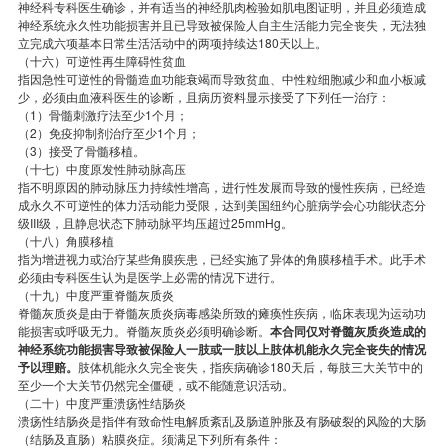
神经科专科医生确诊，并有适当的神经肌肉检验如肌电图证明，并且必须造成
神经系统永久性功能损害并且已导致被保险人自主生活能力完全丧失，无法独
立完成六项基本日常生活活动中的两项持续达180天以上。
（十六）可逆性再生障碍性贫血
指因急性可逆性的骨髓造血功能衰竭而导致贫血、中性粒细胞减少和血小板减
少，必须由血液科医生的诊断，且病历资料显示接受了下列任一治疗：
（1）骨髓刺激疗法至少1个月；
（2）免疫抑制剂治疗至少1个月；
（3）接受了骨髓移植。
（十七）中度原发性肺动脉高压
指不明原因的肺动脉压力持续性增高，进行性发展而导致的慢性疾病，已经造
成永久不可逆性的体力活动能力受限，达到美国纽约心脏病学会心功能状态分
级III级，且静息状态下肺动脉平均压超过25mmHg。
（十八）角膜移植
指为增进视力或治疗某些角膜疾患，已经实施了异体的角膜移植手术。此手术
必须由专科医生认为是医学上必需的情况下进行。
（十九）中度严重脊髓灰质炎
脊髓灰质炎是由于脊髓灰质炎病毒感染所致的瘫痪性疾病，临床表现为运动功
能损害或呼吸无力。脊髓灰质炎必须明确诊断。
本合同仅对脊髓灰质炎造成的
神经系统功能损害导致被保险人一肢或一肢以上肢体机能永久完全丧失的情况
予以理赔。
肢体机能永久完全丧失，指疾病确诊180天后，每肢三大关节中的
至少一个大关节仍然完全僵硬，或不能随意识活动。
（二十）中度严重溃疡性结肠炎
溃疡性结肠炎是指伴有致命性电解质紊乱及肠道肿胀及有肠破裂的风险的大肠
（结肠及直肠）粘膜炎症。须满足下列所有条件：