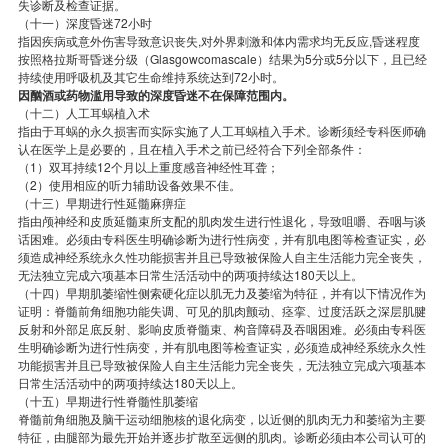
失诊断及检查证据。
（十一）深度昏迷72小时
指因疾病或意外伤害导致意识丧失,对外界刺激和体内需求均无反应,昏迷程度
按照格拉斯哥昏迷分级（Glasgowcomascale）结果为5分或5分以下，且已经
持续使用呼吸机及其它生命维持系统达到72小时。
因酗酒或药物滥用导致的深度昏迷不在保障范围内。
（十二）人工耳蜗植入术
指由于耳蜗的永久损害而实际实施了人工耳蜗植入手术。诊断须经专科医师确
认在医学上是必要的，且在植入手术之前已经符合下列全部条件：
（1）双耳持续12个月以上重度感音神经性耳聋；
（2）使用相应的听力辅助设备效果不佳。
（十三）早期进行性延髓麻痹症
指由颅神经和皮质延髓束所支配的肌肉发生进行性退化，导致咀嚼、吞咽与谈
话困难。必须由专科医生明确诊断为进行性病变，并有肌电图等检查证实，必
须造成神经系统永久性功能损害并且已导致被保险人自主生活能力完全丧失，
无法独立完成六项基本日常生活活动中的两项持续达180天以上。
（十四）早期肌萎缩性侧索硬化症以肌无力及萎缩为特征，并有以下情况作为
证明：脊髓前角细胞功能失调、可见的肌肉颤动、痉挛、过度活跃之深层肌腱
反射和外部足底反射、影响皮质脊髓束、构音障碍及吞咽困难。必须由专科医
生明确诊断为进行性病变，并有肌电图等检查证实，必须造成神经系统永久性
功能损害并且已导致被保险人自主生活能力完全丧失，无法独立完成六项基本
日常生活活动中的两项持续达180天以上。
（十五）早期进行性脊髓性肌萎缩
脊髓前角细胞及脑干运动细胞核的退化病变，以近侧的肌肉无力和萎缩为主要
特征，由腿部为最先开始并逐步扩散至远侧的肌肉。诊断必须由本公司认可的