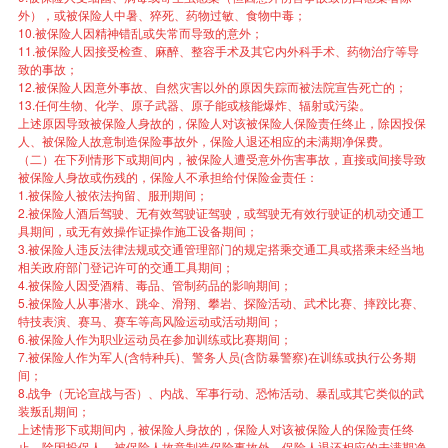
外），或被保险人中暑、猝死、药物过敏、食物中毒；
10.被保险人因精神错乱或失常而导致的意外；
11.被保险人因接受检查、麻醉、整容手术及其它内外科手术、药物治疗等导
致的事故；
12.被保险人因意外事故、自然灾害以外的原因失踪而被法院宣告死亡的；
13.任何生物、化学、原子武器、原子能或核能爆炸、辐射或污染。
上述原因导致被保险人身故的，保险人对该被保险人保险责任终止，除因投保
人、被保险人故意制造保险事故外，保险人退还相应的未满期净保费。
（二）在下列情形下或期间内，被保险人遭受意外伤害事故，直接或间接导致
被保险人身故或伤残的，保险人不承担给付保险金责任：
1.被保险人被依法拘留、服刑期间；
2.被保险人酒后驾驶、无有效驾驶证驾驶，或驾驶无有效行驶证的机动交通工
具期间，或无有效操作证操作施工设备期间；
3.被保险人违反法律法规或交通管理部门的规定搭乘交通工具或搭乘未经当地
相关政府部门登记许可的交通工具期间；
4.被保险人因受酒精、毒品、管制药品的影响期间；
5.被保险人从事潜水、跳伞、滑翔、攀岩、探险活动、武术比赛、摔跤比赛、
特技表演、赛马、赛车等高风险运动或活动期间；
6.被保险人作为职业运动员在参加训练或比赛期间；
7.被保险人作为军人(含特种兵)、警务人员(含防暴警察)在训练或执行公务期
间；
8.战争（无论宣战与否）、内战、军事行动、恐怖活动、暴乱或其它类似的武
装叛乱期间；
上述情形下或期间内，被保险人身故的，保险人对该被保险人的保险责任终
止，除因投保人、被保险人故意制造保险事故外，保险人退还相应的未满期净