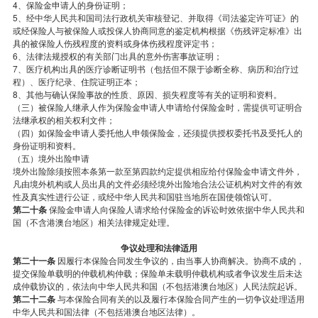
4、保险金申请人的身份证明；
5、经中华人民共和国司法行政机关审核登记、并取得《司法鉴定许可证》的
或经保险人与被保险人或投保人协商同意的鉴定机构根据《伤残评定标准》出
具的被保险人伤残程度的资料或身体伤残程度评定书；
6、法律法规授权的有关部门出具的意外伤害事故证明；
7、医疗机构出具的医疗诊断证明书（包括但不限于诊断全称、病历和治疗过
程）、医疗纪录、住院证明正本；
8、其他与确认保险事故的性质、原因、损失程度等有关的证明和资料。
（三）被保险人继承人作为保险金申请人申请给付保险金时，需提供可证明合
法继承权的相关权利文件；
（四）如保险金申请人委托他人申领保险金，还须提供授权委托书及受托人的
身份证明和资料。
（五）境外出险申请
境外出险除须按照本条第一款至第四款约定提供相应给付保险金申请文件外，
凡由境外机构或人员出具的文件必须经境外出险地合法公证机构对文件的有效
性及真实性进行公证，或经中华人民共和国驻当地所在国使领馆认可。
第二十条
保险金申请人向保险人请求给付保险金的诉讼时效依据中华人民共和
国（不含港澳台地区）相关法律规定处理。
争议处理和法律适用
第二十一条
因履行本保险合同发生争议的，由当事人协商解决。协商不成的，
提交保险单载明的仲载机构仲载；保险单未载明仲载机构或者争议发生后未达
成仲载协议的，依法向中华人民共和国（不包括港澳台地区）人民法院起诉。
第二十二条
与本保险合同有关的以及履行本保险合同产生的一切争议处理适用
中华人民共和国法律（不包括港澳台地区法律）。