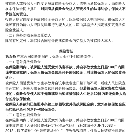
被保险人或投保人可以变更身故保险金受益人，需书面通知保险人，由保险人
在本保险合同上批注。
对因身故保险金受益人变更发生的法律纠纷，保险人不
承担任何责任。
投保人指定或变更身故保险金受益人的，应经被保险人书面同意。被保险人为
无民事行为能力人或限制民事行为能力人的，应由其监护人指定或变更身故保
险金受益人。
（二）意外伤残保险金受益人
除另有约定外，本保险合同意外伤残保险金的受益人为被保险人本人。
保险责任
第五条
在本合同保险期间内，保险人承担下列保险责任：
（一）意外身故保险金
在保险期间内，被保险人遭受意外伤害事故，并自事故发生之日起180日内因
该事故身故的，保险人按保险金额给付身故保险金，对该被保险人的保险责任
终止。
被保险人因遭受意外伤害事故并自该事故发生日起下落不明，后经人民法院宣
告死亡的，保险人按保险金额给付身故保险金。
但若被保险人被宣告死亡后生
还的，保险金受领人应于知道或应当知道被保险人生还后30日内退还保险人给
付的身故保险金。
被保险人身故前已按照本条第二款领取意外伤残保险金的，意外身故保险金应
当扣除已给付的意外伤残保险金。
（二）意外伤残保险金
在保险期间内，被保险人遭受意外伤害事故，并自事故发生之日起180日内因
该事故造成《人身保险伤残评定标准及代码》（标准编号为JR/T0083－
2013，以下简称“《伤残评定标准》”）所列伤残项目，保险人按该标准规定的