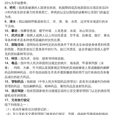
25%为手续费率。
8、猝死：
指表面健康的人因潜在疾病、机能障碍或其他原因在出现症状后24
小时内发生的非暴力性突然死亡。猝死的认定以医院的诊断和公安部门的鉴定
为准。
9、潜水：
指以辅助呼吸器材在江、河、湖、海、水库、运河等水域进行的水
下活动。
10、攀岩：
指攀登悬崖、楼宇外墙、人造悬崖、冰崖、冰山等活动。
11、武术比赛：
指两人或两人以上对抗性柔道、空手道、跆拳道、散打、拳击
等各种拳术及各种使用器械的对抗性比赛。
12、探险活动：
指明知在某种特定的自然条件下有失去生命或使身体受到伤害
的危险，而故意使自己置身其中的行为。如江河漂流、徒步穿越沙漠或人迹罕
见的原始森林等活动。
13、特技：
指马术、杂技、驯兽等特殊技能。
14、毒品：
指中华人民共和国刑法规定的鸦片、海洛因、甲基苯丙胺（冰
毒）、吗啡、大麻、可卡因以及国家规定管制的其他能够使人形成瘾癖的麻醉
药品和精神药品，但不包括由医生开具并遵医嘱使用的用于治疗疾病但含有毒
品成分的处方药品。
15、管制药品：
指根据《中华人民共和国药品管理法》及有关法规被列为特殊
管理的药品，包括麻醉药品、精神药品、毒性药品及放射性药品。
16、酒后驾驶：
指依照国家相关法规规定或经公安交通管理部门认定的酒后驾
驶机动车的情形。
17、无有效行驶证
指下列情形之一：
（1）机动车被依法注销登记的；
（2）无公安机关交通管理部门核发的行驶证、号牌，或临时号牌或临时移动