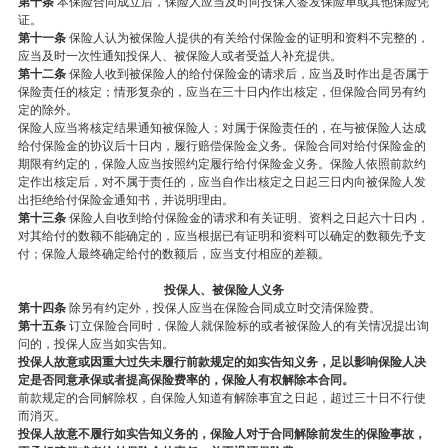
第十条
本保险合同成立后，保险人应当及时向投保人签发保险单或其他保险凭
证。
第十一条
保险人认为被保险人提供的有关给付保险金的证明和资料不完整的，
应当及时一次性通知投保人、被保险人或者受益人补充提供。
第十二条
保险人收到被保险人的给付保险金的请求后，应当及时作出是否属于
保险责任的核定；情形复杂的，应当在三十日内作出核定，但保险合同另有约
定的除外。
保险人应当将核定结果通知被保险人；对属于保险责任的，在与被保险人达成
给付保险金的协议后十日内，履行赔偿保险金义务。保险合同对给付保险金的
期限有约定的，保险人应当按照约定履行给付保险金义务。保险人依照前款约
定作出核定后，对不属于责任的，应当自作出核定之日起三日内向被保险人发
出拒绝给付保险金通知书，并说明理由。
第十三条
保险人自收到给付保险金的请求和有关证明、资料之日起六十日内，
对其给付的数额不能确定的，应当根据已有证明和资料可以确定的数额先予支
付；保险人最终确定给付的数额后，应当支付相应的差额。
投保人、被保险人义务
第十四条
除另有约定外，投保人应当在保险合同成立时交清保险费。
第十五条
订立保险合同时，保险人就保险标的或者被保险人的有关情况提出询
问的，投保人应当如实告知。
投保人故意或因重大过失未履行前款规定的如实告知义务，足以影响保险人决
定是否同意承保或者提高保险费率的，保险人有权解除本合同。
前款规定的合同解除权，自保险人知道有解除事宜之日起，超过三十日不行使
而消灭。
投保人故意不履行如实告知义务的，保险人对于合同解除前发生的保险事故，