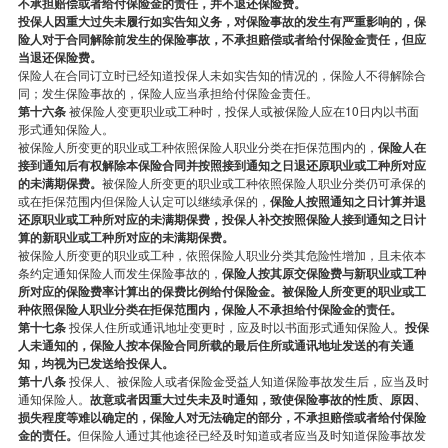
不承担赔偿或者给付保险金的责任，并不退还保险费。
投保人因重大过失未履行如实告知义务，对保险事故的发生有严重影响的，保
险人对于合同解除前发生的保险事故，不承担赔偿或者给付保险金责任，但应
当退还保险费。
保险人在合同订立时已经知道投保人未如实告知的情况的，保险人不得解除合
同；发生保险事故的，保险人应当承担给付保险金责任。
第十六条
被保险人变更职业或工种时，投保人或被保险人应在10日内以书面
形式通知保险人。
被保险人所变更的职业或工种依照保险人职业分类在拒保范围内的，
保险人在
接到通知后有权解除本保险合同并按照接到通知之日退还原职业或工种所对应
的未满期保费。
被保险人所变更的职业或工种依照保险人职业分类仍可承保的
或在拒保范围内但保险人认定可以继续承保的，
保险人按照通知之日计算并退
还原职业或工种所对应的未满期保费，投保人补交按照保险人接到通知之日计
算的新职业或工种所对应的未满期保费。
被保险人所变更的职业或工种，依照保险人职业分类其危险性增加，且未依本
条约定通知保险人而发生保险事故的，
保险人按其原交保险费与新职业或工种
所对应的保险费率计算出的保费比例给付保险金。被保险人所变更的职业或工
种依照保险人职业分类在拒保范围内，保险人不承担给付保险金的责任。
第十七条
投保人住所或通讯地址变更时，应及时以书面形式通知保险人。
投保
人未通知的，保险人按本保险合同所载的最后住所或通讯地址发送的有关通
知，均视为已发送给投保人。
第十八条
投保人、被保险人或者保险金受益人知道保险事故发生后，应当及时
通知保险人。
故意或者因重大过失未及时通知，致使保险事故的性质、原因、
损失程度等难以确定的，保险人对无法确定的部分，不承担赔偿或者给付保险
金的责任。
但保险人通过其他途径已经及时知道或者应当及时知道保险事故发