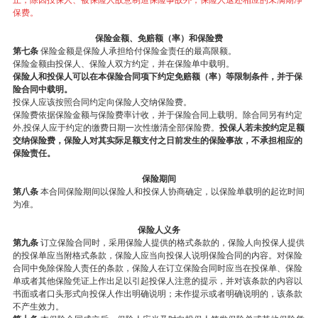
保费。
保险金额、免赔额（率）和保险费
第七条
保险金额是保险人承担给付保险金责任的最高限额。
保险金额由投保人、保险人双方约定，并在保险单中载明。
保险人和投保人可以在本保险合同项下约定免赔额（率）等限制条件，并于保
险合同中载明。
投保人应该按照合同约定向保险人交纳保险费。
保险费依据保险金额与保险费率计收，并于保险合同上载明。除合同另有约定
外,投保人应于约定的缴费日期一次性缴清全部保险费。
投保人若未按约定足额
交纳保险费，保险人对其实际足额支付之日前发生的保险事故，不承担相应的
保险责任。
保险期间
第八条
本合同保险期间以保险人和投保人协商确定，以保险单载明的起讫时间
为准。
保险人义务
第九条
订立保险合同时，采用保险人提供的格式条款的，保险人向投保人提供
的投保单应当附格式条款，保险人应当向投保人说明保险合同的内容。对保险
合同中免除保险人责任的条款，保险人在订立保险合同时应当在投保单、保险
单或者其他保险凭证上作出足以引起投保人注意的提示，并对该条款的内容以
书面或者口头形式向投保人作出明确说明；未作提示或者明确说明的，该条款
不产生效力。