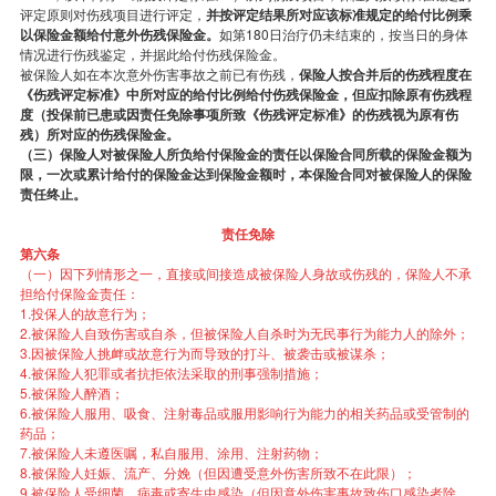
评定原则对伤残项目进行评定，
并按评定结果所对应该标准规定的给付比例乘
以保险金额给付意外伤残保险金。
如第180日治疗仍未结束的，按当日的身体
情况进行伤残鉴定，并据此给付伤残保险金。
被保险人如在本次意外伤害事故之前已有伤残，
保险人按合并后的伤残程度在
《伤残评定标准》中所对应的给付比例给付伤残保险金，但应扣除原有伤残程
度（投保前已患或因责任免除事项所致《伤残评定标准》的伤残视为原有伤
残）所对应的伤残保险金。
（三）保险人对被保险人所负给付保险金的责任以保险合同所载的保险金额为
限，一次或累计给付的保险金达到保险金额时，本保险合同对被保险人的保险
责任终止。
责任免除
第六条
（一）因下列情形之一，直接或间接造成被保险人身故或伤残的，保险人不承
担给付保险金责任：
1.投保人的故意行为；
2.被保险人自致伤害或自杀，但被保险人自杀时为无民事行为能力人的除外；
3.因被保险人挑衅或故意行为而导致的打斗、被袭击或被谋杀；
4.被保险人犯罪或者抗拒依法采取的刑事强制措施；
5.被保险人醉酒；
6.被保险人服用、吸食、注射毒品或服用影响行为能力的相关药品或受管制的
药品；
7.被保险人未遵医嘱，私自服用、涂用、注射药物；
8.被保险人妊娠、流产、分娩（但因遭受意外伤害所致不在此限）；
9.被保险人受细菌、病毒或寄生虫感染（但因意外伤害事故致伤口感染者除