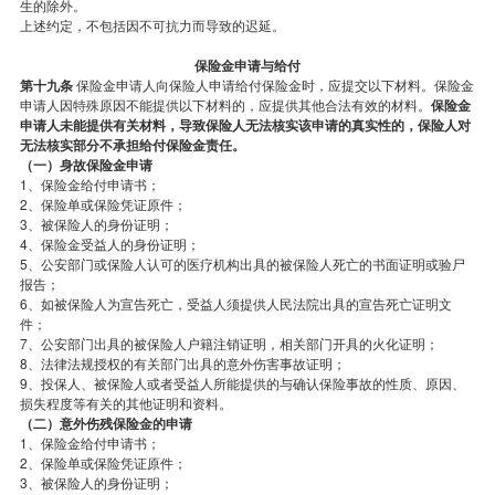
生的除外。
上述约定，不包括因不可抗力而导致的迟延。
保险金申请与给付
第十九条
保险金申请人向保险人申请给付保险金时，应提交以下材料。保险金
申请人因特殊原因不能提供以下材料的，应提供其他合法有效的材料。
保险金
申请人未能提供有关材料，导致保险人无法核实该申请的真实性的，保险人对
无法核实部分不承担给付保险金责任。
（一）身故保险金申请
1、保险金给付申请书；
2、保险单或保险凭证原件；
3、被保险人的身份证明；
4、保险金受益人的身份证明；
5、公安部门或保险人认可的医疗机构出具的被保险人死亡的书面证明或验尸
报告；
6、如被保险人为宣告死亡，受益人须提供人民法院出具的宣告死亡证明文
件；
7、公安部门出具的被保险人户籍注销证明，相关部门开具的火化证明；
8、法律法规授权的有关部门出具的意外伤害事故证明；
9、投保人、被保险人或者受益人所能提供的与确认保险事故的性质、原因、
损失程度等有关的其他证明和资料。
（二）意外伤残保险金的申请
1、保险金给付申请书；
2、保险单或保险凭证原件；
3、被保险人的身份证明；