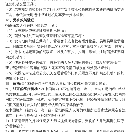
证的机动交通工具；
（3）未在规定检验期限内进行机动车安全技术检验或检验未通过的机动交通
工具。未依法按时进行或通过机动车安全技术检验。
18、无有效驾驶证
指被保险人存在以下情形之一者：
（1）无驾驶证或驾驶证有效期已届满；
（2）驾驶的机动车与驾驶证载明的准驾车型不符；
（3）实习期内驾驶公共汽车、营运客车或者载有爆炸物品、易燃易爆化学物
品、剧毒或者放射性等危险物品的机动车，实习期内驾驶的机动车牵引挂车；
（4）持未按规定审验的驾驶证，以及在暂扣、扣留、吊销、注销驾驶证期间
驾驶机动车；
（5）使用各种专用机械车、特种车的人员无国家有关部门核发的有效操作
证，驾驶营业性客车的驾驶人无国家有关部门核发的有效资格证书；
（6）依照法律法规或公安机关交通管理部门有关规定不允许驾驶机动车的其
他情况下驾车。
19、醉酒:
每100毫升血液中酒精含量达到和超过80毫克即为醉酒。
20、认可的医疗机构：
在中国境内（不包括香港、澳门、台湾）是指经中华人
民共和国卫生部门评审确定的二级或以上的公立医院或投保人与保险人协商共
同指定的医院或医疗机构。意外伤害急救不受此限，但经急救情况稳定后，须
根据病情及时转入前述指定或认可的医疗机构治疗。
在中国境外（包括港、澳、台）是指保险人认可的根据所在国家法律规定合法
成立、运营并符合以下标准的医疗机构：
1）主要运营目的是以住院病人形式提供接待患病、受伤的人并为其提供医疗
护理和治疗，
2）在一名或若干医生的指导下为病人治疗，其中最少有一名合法执业资格的