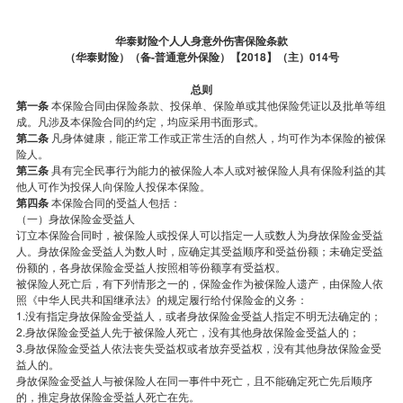
华泰财险个人人身意外伤害保险条款
（华泰财险）（备-普通意外保险）【2018】（主）014号
总则
第一条
本保险合同由保险条款、投保单、保险单或其他保险凭证以及批单等组
成。凡涉及本保险合同的约定，均应采用书面形式。
第二条
凡身体健康，能正常工作或正常生活的自然人，均可作为本保险的被保
险人。
第三条
具有完全民事行为能力的被保险人本人或对被保险人具有保险利益的其
他人可作为投保人向保险人投保本保险。
第四条
本保险合同的受益人包括：
（一）身故保险金受益人
订立本保险合同时，被保险人或投保人可以指定一人或数人为身故保险金受益
人。身故保险金受益人为数人时，应确定其受益顺序和受益份额；未确定受益
份额的，各身故保险金受益人按照相等份额享有受益权。
被保险人死亡后，有下列情形之一的，保险金作为被保险人遗产，由保险人依
照《中华人民共和国继承法》的规定履行给付保险金的义务：
1.没有指定身故保险金受益人，或者身故保险金受益人指定不明无法确定的；
2.身故保险金受益人先于被保险人死亡，没有其他身故保险金受益人的；
3.身故保险金受益人依法丧失受益权或者放弃受益权，没有其他身故保险金受
益人的。
身故保险金受益人与被保险人在同一事件中死亡，且不能确定死亡先后顺序
的，推定身故保险金受益人死亡在先。