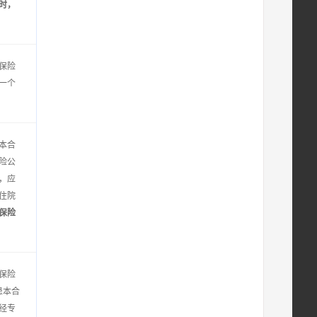
时，
保险
一个
本合
险公
，应
住院
保险
保险
患本合
经专