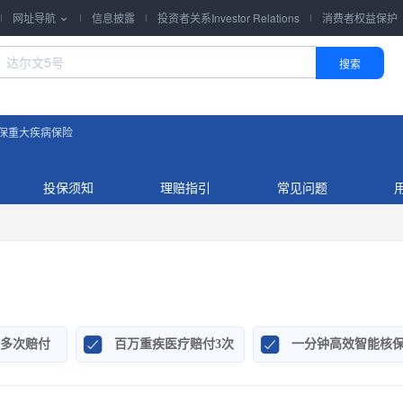
网址导航
信息披露
投资者关系Investor Relations
消费者权益保护

搜索
保重大疾病保险
投保须知
理赔指引
常见问题


多次赔付
百万重疾医疗赔付3次
一分钟高效智能核