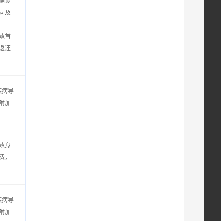
确诊
同及
致首
返还
疾病导
附加
致身
费，
疾病导
附加