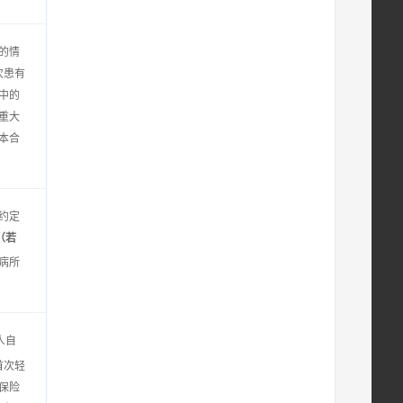
的情
次患有
中的
重大
本合
约定
（若
病所
人自
首次轻
保险