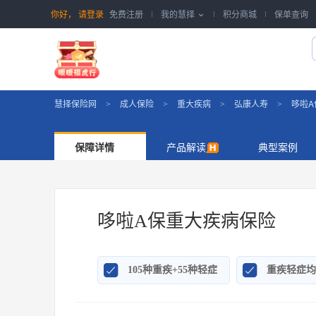
你好，
请登录
免费注册
我的慧择
积分商城
保单查询

慧择保险网
成人保险
重大疾病
弘康人寿
哆啦A
>
>
>
>
保障详情
产品解读
典型案例
哆啦A保重大疾病保险


105种重疾+55种轻症
重疾轻症均