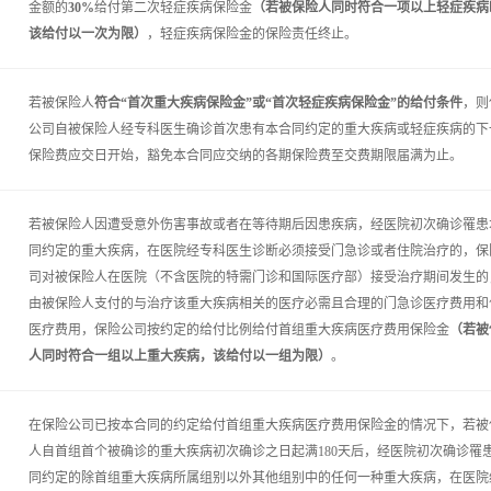
金额的
30%
给付第二次轻症疾病保险金
（若被保险人同时符合一项以上轻症疾病
该给付以一次为限）
，轻症疾病保险金的保险责任终止。
若被保险人
符合“首次重大疾病保险金”或“首次轻症疾病保险金”的给付条件
，则
公司自被保险人经专科医生确诊首次患有本合同约定的重大疾病或轻症疾病的下
保险费应交日开始，豁免本合同应交纳的各期保险费至交费期限届满为止。
若被保险人因遭受意外伤害事故或者在等待期后因患疾病，经医院初次确诊罹患
同约定的重大疾病，在医院经专科医生诊断必须接受门急诊或者住院治疗的，保
司对被保险人在医院（不含医院的特需门诊和国际医疗部）接受治疗期间发生的
由被保险人支付的与治疗该重大疾病相关的医疗必需且合理的门急诊医疗费用和
医疗费用，保险公司按约定的给付比例给付首组重大疾病医疗费用保险金
（若被
人同时符合一组以上重大疾病，该给付以一组为限）
。
在保险公司已按本合同的约定给付首组重大疾病医疗费用保险金的情况下，若被
人自首组首个被确诊的重大疾病初次确诊之日起满180天后，经医院初次确诊罹
同约定的除首组重大疾病所属组别以外其他组别中的任何一种重大疾病，在医院