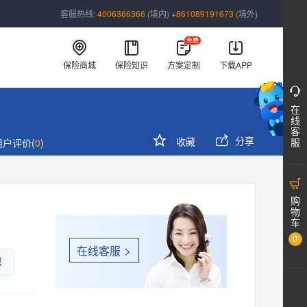
客服热线:
4006366366
(境内)
+861089191673
(境外)
保险商城
保险知识
方案定制
下载APP

在
>
线
客


分享
收藏
服
用户评价(
0
)

购
物
车
0
在线客服

保