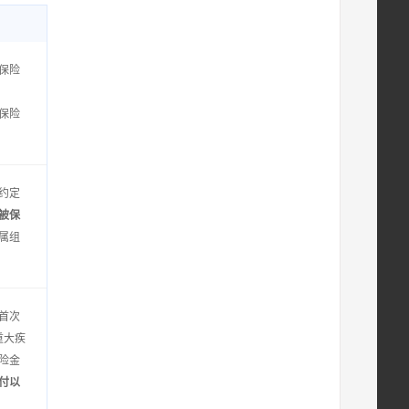
保险
保险
约定
被保
属组
首次
重大疾
险金
付以