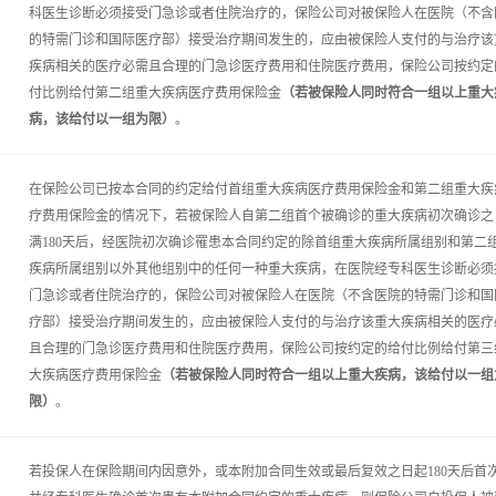
科医生诊断必须接受门急诊或者住院治疗的，保险公司对被保险人在医院（不含
的特需门诊和国际医疗部）接受治疗期间发生的，应由被保险人支付的与治疗该
疾病相关的医疗必需且合理的门急诊医疗费用和住院医疗费用，保险公司按约定
付比例给付第二组重大疾病医疗费用保险金
（若被保险人同时符合一组以上重大
病，该给付以一组为限）
。
在保险公司已按本合同的约定给付首组重大疾病医疗费用保险金和第二组重大疾
疗费用保险金的情况下，若被保险人自第二组首个被确诊的重大疾病初次确诊之
满180天后，经医院初次确诊罹患本合同约定的除首组重大疾病所属组别和第二
疾病所属组别以外其他组别中的任何一种重大疾病，在医院经专科医生诊断必须
门急诊或者住院治疗的，保险公司对被保险人在医院（不含医院的特需门诊和国
疗部）接受治疗期间发生的，应由被保险人支付的与治疗该重大疾病相关的医疗
且合理的门急诊医疗费用和住院医疗费用，保险公司按约定的给付比例给付第三
大疾病医疗费用保险金
（若被保险人同时符合一组以上重大疾病，该给付以一组
限）
。
若投保人在保险期间内因意外，或本附加合同生效或最后复效之日起180天后首