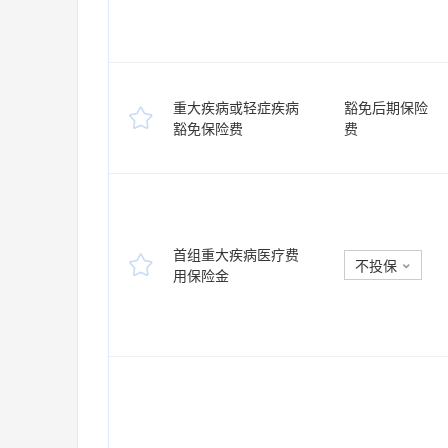
重大疾病或轻症疾病
豁免后期保险

豁免保险费
费
首组重大疾病医疗费

不投保

用保险金