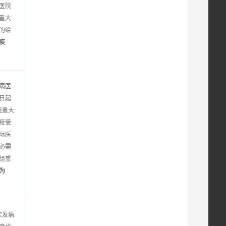
医院
重大
的给
疾
病医
日起
组重大
接受
际医
必需
组重
为
次发病