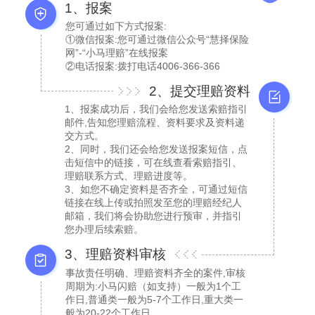
1、报案
您可通过如下方式报案:
①微信报案:您可通过微信公众号“慧择保险
网”-“小马理赔”在线报案
②电话报案:拨打电话4006-366-366
2、提交理赔资料
1、报案成功后，我们会给您发送索赔指引
邮件,告知您理赔流程、资料要求及资料递
交方式。
2、同时，我们还会给您发送报案短信，点
击短信中的链接，可在线查看索赔指引、
理赔联系方式、理赔进度等。
3、如您不确定资料是否齐全，可通过短信
链接在线上传或拍照发至您的理赔经纪人
邮箱，我们将会协助您进行预审，并指引
您办理后续索赔。
3、理赔资料审核
事故责任明确、理赔资料齐全的案件,审核
周期为:小马闪赔（如支持）一般为1个工
作日,普通类一般为5-7个工作日,重大类一
般为20-22个工作日。