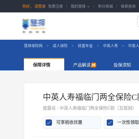
你好，
请登录
免费注册
我的慧择
积分商城
保单查询

慧择保险网
成人保险
财富年金
中英人寿
中英人
>
>
>
>
保障详情
产品解读
投保须知
中英人寿福临门两全保险C
披露名 : 中英人寿福临门两全保险C款（互联网）


可享税收优惠
一次性领取