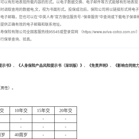
等可以有形地表现所载内容的形式。以电子数据交换、电子邮件等方式能够有形地表现
时调取查用的数据电,文，视为书面形式。投保成功后，保险公司将以链接形式将电子
电子邮箱，您也可以在“中英人寿”官方微信服务号-“保单服务”中查询或下载电子保单
人提供正确有效的电子邮箱和联系地址。
有限公司全国客服热线95545或登录官网 （https://www.aviva-cofco.com.cn/
进行保单查询、验真。
提示书》
、
《人身保险产品风险提示书（深圳版）》
、
《免责声明》
、
《
影响合同效
（男性）。
年交
10年交
15年交
20年交
-
-
-
-
-
-
周岁
40周岁
-
-