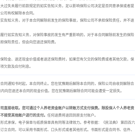
重大过失未履行前款规定的如实告知义务，足以影响保险公司决定是否同意承保或者提
险公司有权解除本合同。
如实告知义务，对于本合同解除前发生的保险事故，保险公司不承担保险责任，并不退
未履行如实告知义务，对保险事故的发生有严重影响的，对于本合同解除前发生的保险
承担保险责任，但会向您退还保险费。
项保险金、退还现金价值或者退还保险费时，如果您有欠交的保险费或者其他欠款，保
各项欠款及应付利息。
除合同通知书时起，本合同终止。您在犹豫期后解除本合同的，保险公司自收到解除合
日内向您退还本合同的现金价值。您在犹豫期后解除合同可能会遭受一定损失。
公司直接收取。您可通过个人养老资金账户以转账方式支付保费。
除投保人个人养老资
司不接受其他账户进行的支付。
任何退费将退回到原支付账户。
形式承保，电子保单与纸质保单具有同等法律效力。参考依据：《民法典》 第四百六
人订立合同，可以采用书面形式、口头形式或者其他形式。书面形式是合同书、信件、