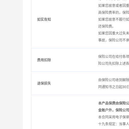
如果您故意或者因
高保险费率的，保
如实告知
如果您故意不履行
还保险费。
如果您因重大过失
事故，保险公司不
保险公司在给付各
费用扣除
险公司先扣除上述
自保险公司收到解
退保损失
同通知书之日起30
本产品保费由保险
金账户外，保险公
本合同采用电子保单
十九条规定：当事