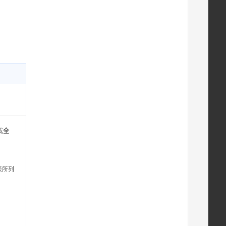
或
全
表所列