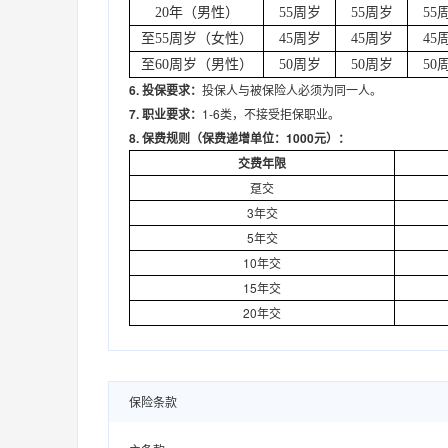
20年（男性）
55周岁
55周岁
55
至
55周岁（女性）
45周岁
45周岁
45
至
60周岁（男性）
50周岁
50周岁
50
6.
投保要求：
投保人与被保险人必须为同一人。
7.
职业要求：
1-6类，不接受拒保职业。
8.
保费规则（保费递增单位：1000元）：
交费年限
趸交
3年交
5年交
10年交
15年交
20年交
保险条款