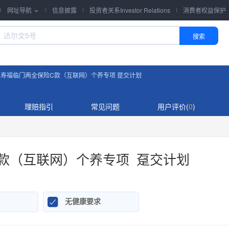
网址导航
信息披露
投资者关系Investor Relations
消费者权益保护

搜索
寿福临门两全保险C款（互联网）个养专项 趸交计划
理赔指引
常见问题
用户评价(
0
)
款（互联网）个养专项 趸交计划

无健康要求