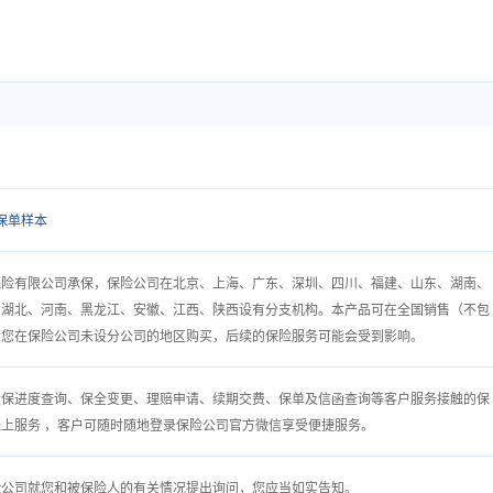
保单样本
保险有限公司承保，保险公司在北京、上海、广东、深圳、四川、福建、山东、湖南、
、湖北、河南、黑龙江、安徽、江西、陕西设有分支机构。本产品可在全国销售（不包
若您在保险公司未设分公司的地区购买，后续的保险服务可能会受到影响。
投保进度查询、保全变更、理赔申请、续期交费、保单及信函查询等客户服务接触的保
上服务 ，客户可随时随地登录保险公司官方微信享受便捷服务。
险公司就您和被保险人的有关情况提出询问，您应当如实告知。