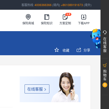
客服热线:
4006366366
(境内)
+861089191673
(境外)
保险商城
保险知识
方案定制
下载APP

在
>
线
客


分享
收藏
服

购
物
车
0
在线客服
