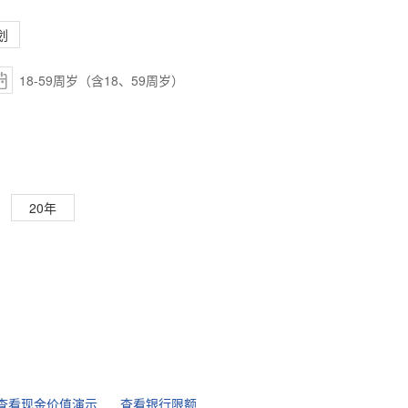
划
18-59周岁（含18、59周岁）
20年
查看现金价值演示
查看银行限额