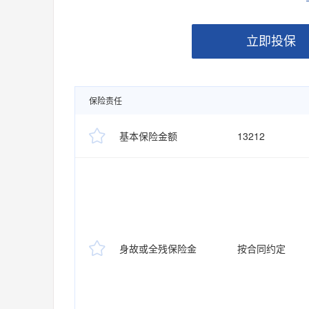
立即投保
保险责任

基本保险金额
13212

身故或全残保险金
按合同约定