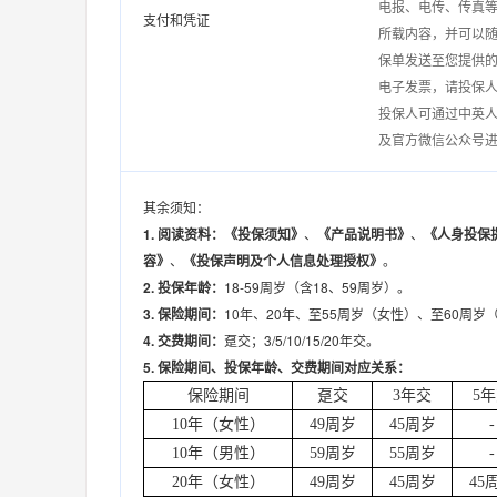
电报、电传、传真
支付和凭证
所载内容，并可以随
保单发送至您提供的
电子发票，请投保
投保人可通过中英人寿保险
及官方微信公众号
其余须知：
1.
阅读资料：
《投保须知》
、
《产品说明书》
、
《人身投保
容
》
、
《投保声明及个人信息处理授权》
。
2.
投保年龄：
18-59周岁（含18、59周岁）。
3.
保险期间：
10年、20年、至55周岁（女性）、至60周岁
4.
交费期间：
趸交；3/5/10/15/20年交。
5.
保险期间、投保年龄、交费期间对应关系
：
保险期间
趸交
3年交
5
10年（女性）
49周岁
45周岁
-
10年（男性）
59周岁
55周岁
-
20年（女性）
49周岁
45周岁
45