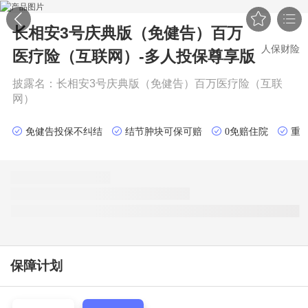


长相安3号庆典版（免健告）百万
人保财险
医疗险（互联网）-多人投保
尊享版
披露名：
长相安3号庆典版（免健告）百万医疗险（互联
网）
免健告投保不纠结
结节肿块可保可赔
0免赔住院
重
保障计划