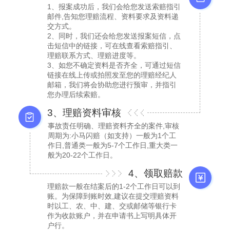
1、报案成功后，我们会给您发送索赔指引
邮件,告知您理赔流程、资料要求及资料递
交方式。
2、同时，我们还会给您发送报案短信，点
击短信中的链接，可在线查看索赔指引、
理赔联系方式、理赔进度等。
3、如您不确定资料是否齐全，可通过短信
链接在线上传或拍照发至您的理赔经纪人
邮箱，我们将会协助您进行预审，并指引
您办理后续索赔。
3、理赔资料审核
事故责任明确、理赔资料齐全的案件,审核
周期为:小马闪赔（如支持）一般为1个工
作日,普通类一般为5-7个工作日,重大类一
般为20-22个工作日。
4、领取赔款
理赔款一般在结案后的1-2个工作日可以到
账。为保障到账时效,建议在提交理赔资料
时以工、农、中、建、交或邮储等银行卡
作为收款账户，并在申请书上写明具体开
户行。