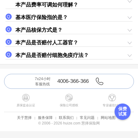
本产品费率可调如何理解？
基本医疗保险指的是？
本产品核保方式是？
本产品是否
赔付
人工器官？
本产品是否
赔付
细胞免疫疗法？
7x24小时
4006-366-366
客服热线



原保监会认证
保险公司授权
专业诚信19年
保费
试算
关于慧择
服务保障
联系我们
常见问题
网站地图
© 2006 - 2026 huize.com 慧择保险网