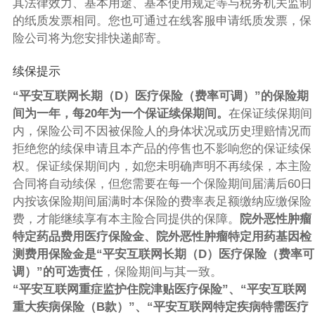
其法律效力、基本用途、基本使用规定等与税务机关监制
的纸质发票相同。您也可通过在线客服申请纸质发票，保
险公司将为您安排快递邮寄。
续保提示
“平安互联网长期（D）医疗保险（费率可调）”的保险期
间为一年，每20年为一个保证续保期间。
在保证续保期间
内，保险公司不因被保险人的身体状况或历史理赔情况而
拒绝您的续保申请且本产品的停售也不影响您的保证续保
权。保证续保期间内，如您未明确声明不再续保，本主险
合同将自动续保，但您需要在每一个保险期间届满后60日
内按该保险期间届满时本保险的费率表足额缴纳应缴保险
费，才能继续享有本主险合同提供的保障。
院外恶性肿瘤
特定药品费用医疗保险金、院外恶性肿瘤特定用药基因检
测费用保险金是“平安互联网长期（D）医疗保险（费率可
调）”的可选责任
，保险期间与其一致。
“平安互联网重症监护住院津贴医疗保险”、“平安互联网
重大疾病保险（B款）”、“平安互联网特定疾病特需医疗