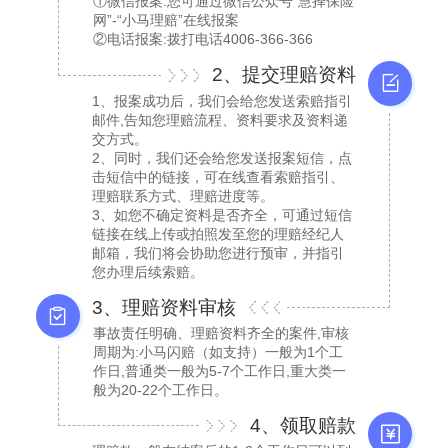
①微信报案:您可通过微信公众号“慧择保险
网”-“小马理赔”在线报案
②电话报案:拨打电话4006-366-366
2、提交理赔资料
1、报案成功后，我们会给您发送索赔指引
邮件,告知您理赔流程、资料要求及资料递
交方式。
2、同时，我们还会给您发送报案短信，点
击短信中的链接，可在线查看索赔指引、
理赔联系方式、理赔进度等。
3、如您不确定资料是否齐全，可通过短信
链接在线上传或拍照发至您的理赔经纪人
邮箱，我们将会协助您进行预审，并指引
您办理后续索赔。
3、理赔资料审核
事故责任明确、理赔资料齐全的案件,审核
周期为:小马闪赔（如支持）一般为1个工
作日,普通类一般为5-7个工作日,重大类一
般为20-22个工作日。
4、领取赔款