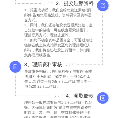
2、提交理赔资料
1、报案成功后，我们会给您发送索赔指引
邮件,告知您理赔流程、资料要求及资料递
交方式。
2、同时，我们还会给您发送报案短信，点
击短信中的链接，可在线查看索赔指引、
理赔联系方式、理赔进度等。
3、如您不确定资料是否齐全，可通过短信
链接在线上传或拍照发至您的理赔经纪人
邮箱，我们将会协助您进行预审，并指引
您办理后续索赔。
3、理赔资料审核
事故责任明确、理赔资料齐全的案件,审核
周期为:小马闪赔（如支持）一般为1个工
作日,普通类一般为5-7个工作日,重大类一
般为20-22个工作日。
4、领取赔款
理赔款一般在结案后的1-2个工作日可以到
账。为保障到账时效,建议在提交理赔资料
时以工、农、中、建、交或邮储等银行卡
作为收款账户，并在申请书上写明具体开