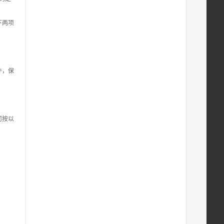
下两项
件，保
司按以