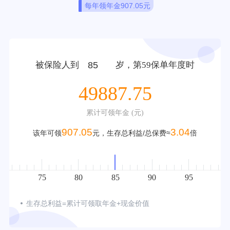
每年领年金
907.05元
被保险人到
岁，第
59
保单年度时
49887.75
累计可领年金 (元)
907.05
3.04
该年可领
元
，
生存总利益/总保费
≈
倍
70
75
80
85
90
95
10
生存总利益=累计可领取年金+现金价值